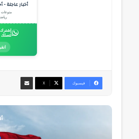
أخبار عاجلة - أ
منوعات |
رياض
إشترك ب
لتصلك 
انقر
مشاركة عبر البريد
فيسبوك
‫X
أق