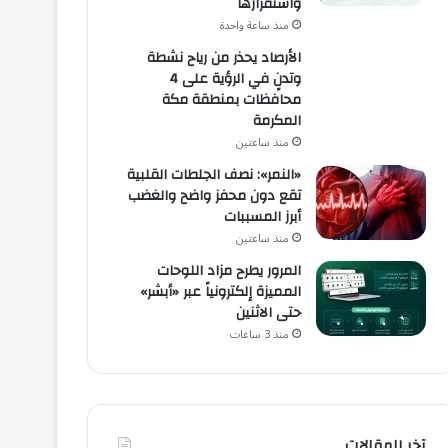
واستقرارها
منذ ساعة واحدة
الأرصاد يحذر من رياح نشطة
وتدنٍ في الرؤية على 4
محافظات بمنطقة مكة
المكرمة
منذ ساعتين
«النمر»: نصف الجلطات القلبية
تقع دون محفز واضح والغضب
أبرز المسببات
منذ ساعتين
المرور يطرح مزاد اللوحات
المميزة إلكترونياً عبر «أبشر»
حتى الاثنين
منذ 3 ساعات
آخر المقالات