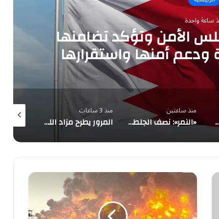
ذ ساعة واحدة
جلس الأمن وتؤكد تضامنها
 ودعم أمنها واستقرارها
منذ ساعتين
منذ 3 ساعات
منذ 4 ساعات
 رياح نشطة وتدنٍ في الرؤية على 4 محافظات بمنطقة مكة المكرمة
«النمر»: نصف الجلطات القلبية تقع دون محفز واضح والغضب أبرز المسببات
المرور يطرح مزاد اللوحات المميزة إلكترونياً عبر «أبشر» حتى الاثنين
الغارات
الإسرائيلية
على
الحديدة:
5