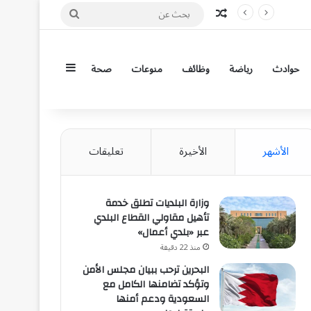
مقال عشوائي
بحث
عن
إضافة عمود جان
حوادث
رياضة
وظائف
منوعات
صحة
الأشهر
الأخيرة
تعليقات
وزارة البلديات تطلق خدمة
تأهيل مقاولي القطاع البلدي
عبر «بلدي أعمال»
منذ 22 دقيقة
البحرين ترحب ببيان مجلس الأمن
وتؤكد تضامنها الكامل مع
السعودية ودعم أمنها