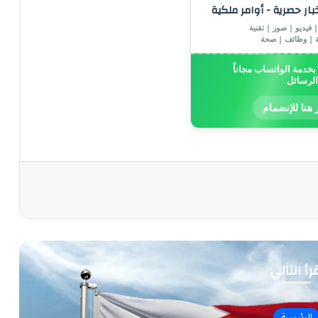
خبار حصرية - أوامر ملكية
 فيديو | صور | تقنية
ة | وظائف | صحة
خدمة الواتساب مجاناً
الرسائل
 هنا للإنضمام
رأ التالي
الرئيسية