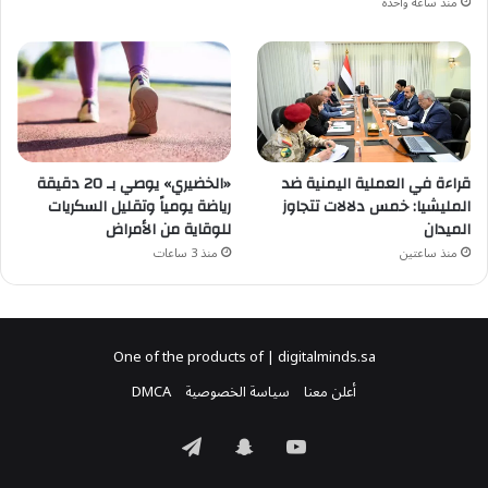
منذ ساعة واحدة
قراءة في العملية اليمنية ضد
«الخضيري» يوصي بـ 20 دقيقة
المليشيا: خمس دلالات تتجاوز
رياضة يومياً وتقليل السكريات
الميدان
للوقاية من الأمراض
منذ ساعتين
منذ 3 ساعات
One of the products of | digitalminds.sa
أعلن معنا
سياسة الخصوصية
DMCA
‫YouTube
سناب
تيلقرام