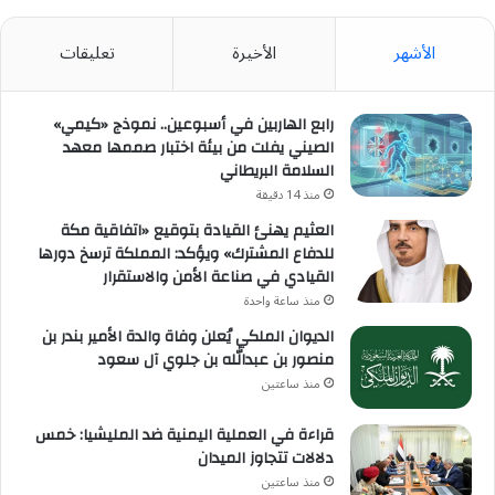
الأشهر
الأخيرة
تعليقات
رابع الهاربين في أسبوعين.. نموذج «كيمي»
الصيني يفلت من بيئة اختبار صممها معهد
السلامة البريطاني
منذ 14 دقيقة
العثيم يهنئ القيادة بتوقيع «اتفاقية مكة
للدفاع المشترك» ويؤكد: المملكة ترسخ دورها
القيادي في صناعة الأمن والاستقرار
منذ ساعة واحدة
الديوان الملكي يُعلن وفاة والدة الأمير بندر بن
منصور بن عبدالله بن جلوي آل سعود
منذ ساعتين
قراءة في العملية اليمنية ضد المليشيا: خمس
دلالات تتجاوز الميدان
منذ ساعتين