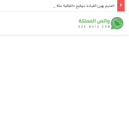
العثيم يهنئ القيادة بتوقيع «اتفاقية مكة للدفاع المشترك» ويؤكد: المملكة ترسخ دورها القيادي في صناعة الأمن والاستقرار