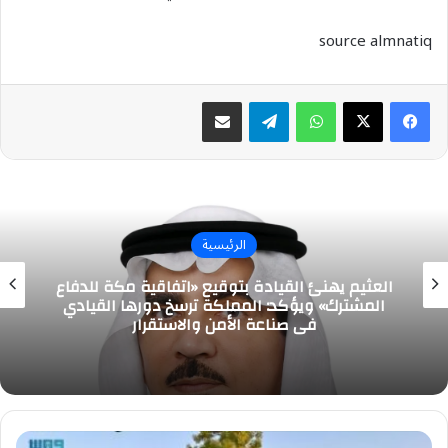
source almnatiq
واتساب
تيلقرام
مشاركة عبر البريد
الرئيسية
العثيم يهنئ القيادة بتوقيع «اتفاقية مكة للدفاع
المشترك» ويؤكد: المملكة ترسخ دورها القيادي
في صناعة الأمن والاستقرار
متنزه