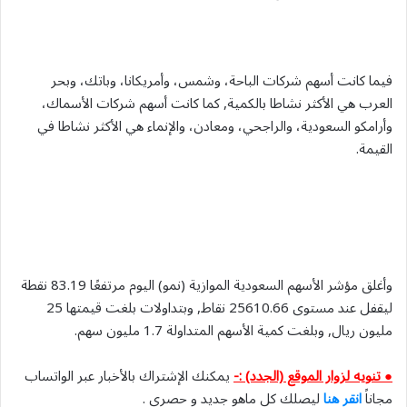
فيما كانت أسهم شركات الباحة، وشمس، وأمريكانا، وباتك، وبحر
العرب هي الأكثر نشاطا بالكمية, كما كانت أسهم شركات الأسماك،
وأرامكو السعودية، والراجحي، ومعادن، والإنماء هي الأكثر نشاطا في
القيمة.
وأغلق مؤشر الأسهم السعودية الموازية (نمو) اليوم مرتفعًا 83.19 نقطة
ليقفل عند مستوى 25610.66 نقاط, وبتداولات بلغت قيمتها 25
مليون ريال, وبلغت كمية الأسهم المتداولة 1.7 مليون سهم.
● تنويه لزوار الموقع (الجدد) :-
يمكنك الإشتراك بالأخبار عبر الواتساب
مجاناً
انقر هنا
ليصلك كل ماهو جديد و حصري .