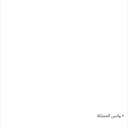
▪︎ واتس المملكة