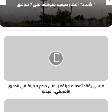
"الأرصاد": أمطار صيفية متوقعة على 7 مناطق
ميسي
يفقد
أعصابه
وينفعل
على
حكم
مباراة
في
الدوري
الأمريكي…
ميسي يفقد أعصابه وينفعل على حكم مباراة في الدوري
فيديو
الأمريكي… فيديو
إنهاء
معاناة