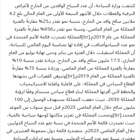
كشفت وزارة السياحة، أن عدد السياح الوافدين من الخارج لأغراض
الترفيه والعطلات خلال الأشهر السبعة الأولى من العام الحالي بلغ 4.2
ملايين سائح وافد من الخارج، بنسبة نمو تقدر بـ25% مقارنةً بالفترة
المماثلة من العام الماضي، ونسبة نمو تقدر بـ656% مقارنةً بالفترة
المماثلة من عام 2019م.[br]المملكة تصدرت قائمة الأمم المتحدة في
نمو عدد السياحوأضافت في إفادة لها بمناسبة اليوم العالمي للسياحة،
أن المملكة استقبلت خلال الفترة من يناير وحتى نهاية يوليو من العام
الجاري، 17.5 مليون سائح وافد من الخارج، بزيادة تقدر بنسبة 10%
مقارنةً بالفترة المماثلة من العام الماضي، وزيادة بنسبة 73% مقارنةً
بالفترة المماثلة من العام 2019م.[br]وتبرهن القفزات التي يشهدها
القطاع السياحي في المملكة، على فاعلية وكفاءة الاستراتيجيات
والخطط التي أقرتها المملكة لبناء قطاع سياحي مستدام وفقًا لرؤية
المملكة 2030، حيث حققت المملكة مستهدف الوصول إلى 100
مليون سائح خلال العام الماضي 2023م قبل سبع سنوات من الموعد
المحدد.[br]ونجحت المملكة في تعزيز مكانتها كوجهة سياحية عالمية،
حيث تصدرت قائمة الأمم المتحدة في نسبة نمو عدد السياح الدوليين
خلال العام الماضي 2023م، متصدرة قائمة دول مجموعة العشرين في
مؤشري نسبة نمو عدد السياح الدوليين ونسبة نمو إيرادات السياحة