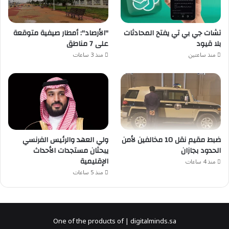
تشات جي بي تي يفتح المحادثات
"الأرصاد": أمطار صيفية متوقعة
بلا قيود
على 7 مناطق
منذ ساعتين
منذ 3 ساعات
ضبط مقيم نقل 10 مخالفين لأمن
ولي العهد والرئيس الفرنسي
الحدود بجازان
يبحثان مستجدات الأحداث
الإقليمية
منذ 4 ساعات
منذ 5 ساعات
One of the products of | digitalminds.sa