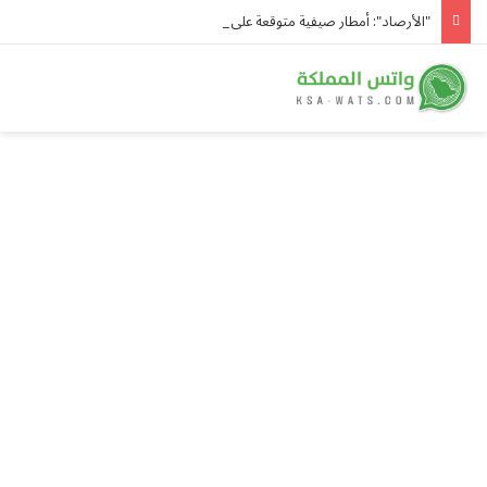
"الأرصاد": أمطار صيفية متوقعة على 7 مناطق