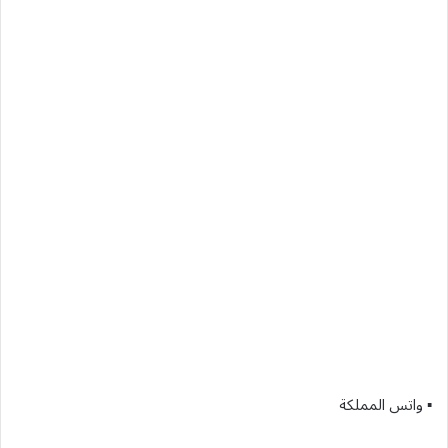
▪︎ واتس المملكة