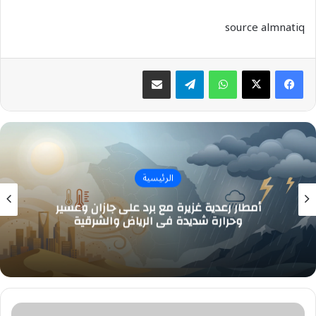
source almnatiq
واتساب
تيلقرام
مشاركة عبر البريد
الرئيسية
أمطار رعدية غزيرة مع برد على جازان وعسير
وحرارة شديدة في الرياض والشرقية
غارات