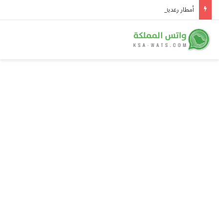
أمطار رعدية غزيرة مع برد على جازان وعسير وحرارة شديدة في الرياض والشرقية