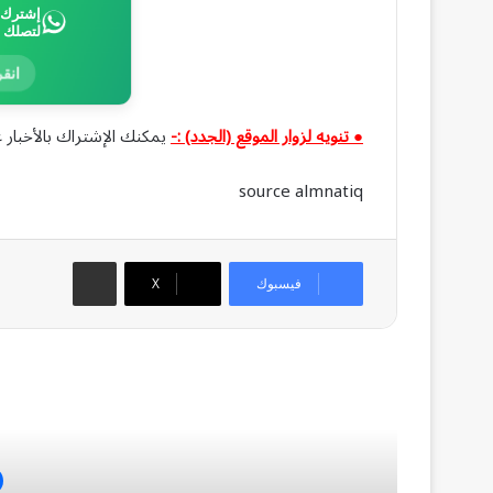
إشترك ب
لتصلك 
انقر
● تنويه لزوار الموقع (الجدد) :-
يمكنك الإشتراك بالأخبار ع
source almnatiq
مشاركة عبر البريد
فيسبوك
‫X
أق