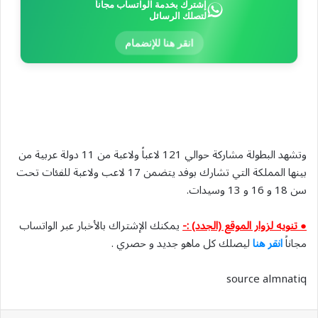
إشترك بخدمة الواتساب مجاناً
لتصلك الرسائل
انقر هنا للإنضمام
وتشهد البطولة مشاركة حوالي 121 لاعباً ولاعبة من 11 دولة عربية من
بينها المملكة التي تشارك بوفد يتضمن 17 لاعب ولاعبة للفئات تحت
سن 18 و 16 و 13 وسيدات.
● تنويه لزوار الموقع (الجدد) :-
يمكنك الإشتراك بالأخبار عبر الواتساب
مجاناً
انقر هنا
ليصلك كل ماهو جديد و حصري .
source almnatiq