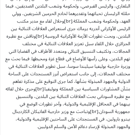
البلغاري، والرئيس القبرصي، ولحكومة وشعب البلدين الصديقين، فيما
حمّله الرئيسان تحياتهما وتقديرهما لخادم الحرمين الشريفين، وولي
العهد، ولحكومة وشعب المملكة.[br]وخلال لقاء مع مدير مكتب
الرئيس الأوكراني أندريه يرماك جرى استعراض العلاقات الثنائية بين
البلدين، وبحث تطورات الأزمة الأوكرانية الروسية.[br]وناقش مع نظيره
الجزائري خلال اللقاء سبل تعزيز العلاقات الثنائية في مختلف
المجالات، وتكثيف التنسيق الثنائي ومتعدد الأطراف في القضايا التي
تهم البلدين، وعلى رأسها الأوضاع في قطاع غزة ومحيطها. فيما بحث مع
وزيرة خارجية بوليفيا سيليندا سوسا، سبل تطوير العلاقات الثنائية في
مختلف المجالات، إلى جانب استعراض أبرز المستجدات على الساحة
الدولية والجهود المبذولة بشأنها، كما جرى التوقيع على مذكرة تفاهم
بشأن المشاورات السياسية بين المملكة وبوليفيا.[br]وجرى خلال لقائه
مع نظيره السوداني بحث العلاقات الثنائية بين البلدين، والتنسيق
بينھما في المحافل الإقليمية والدولية، وآخر تطورات الوضع في
جمهورية السودان.[br]وتباحث مع وزير خارجية الفاتيكان الكاردينال
بيترو بارولين، في المستجدات على الساحتين الإقليمية والدولية،
والجهود المبذولة لإرساء دعائم الأمن والسلم الدوليين.