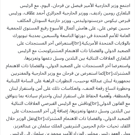
اجتمع وزير الخارجية الأمير فيصل بن فرحان، اليوم، مع الرئيس
البلغاري رومين راديف، ووزير الخارجية الجزائري أحمد عطّاف، ورئيس
قبرص نيكوس خريستودوليدس، ووزير خارجية السودان المكلف
حسين عوض علي، على هامش أعمال الأسبوع رفيع المستوى للجمعية
العامة للأمم المتحدة في دورتها التاسعة والسبعين بمدينة نيويورك
بالولايات المتحدة الأمريكية.[br]استعراض آخر المستجدات على
الصعيد الدولي والقضايا ذات الاهتمام المشتركوبحث مع الرئيس
البلغاري العلاقات الثنائية بين البلدين وسبل دعمها وتعزيزها،
واستعرضا آخر المستجدات على الصعيد الدولي، والقضايا ذات الاهتمام
المشترك.[br]كما استعرض بن فرحان مع وزير الخارجية والمغتربين
بجمهورية لبنان عبدالله بوحبيب، التطورات الراهنة على الساحة اللبنانية
وخطورة اتساع رقعة العنف، وانعكاسات ذلك على أمن واستقرار لبنان
والمنطقة، وأهمية الحفاظ على استقرار لبنان واحترام سيادته بما يتوافق
مع القانون الدولي.[br]وناقش مع الرئيس القبرصي العلاقات الثنائية
بين البلدين وسبل دعمها وتعزيزها، إضافةً إلى آخر المستجدات على
الصعيد الدولي، والقضايا ذات الاهتمام المشترك.[br]ونقل الوزير خلال
اللقاء، تحيات خادم الحرمين الشريفين الملك سلمان بن عبدالعزيز،
وولي العهد رئيس مجلس الوزراء الأمير محمد بن سلمان إلى الرئيس