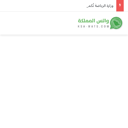
وزارة الرياضة تُكمل تطوير ملعب جامعة الأميرة نورة استعداداً لكأس آسيا 2027 وكأس العالم 2034