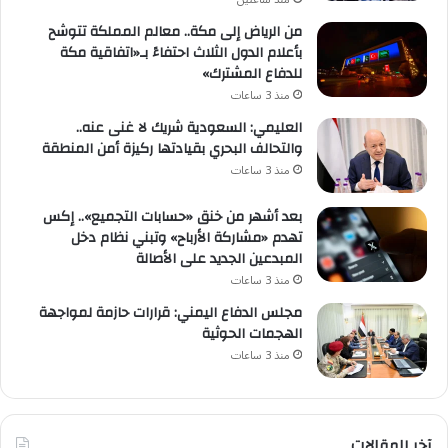
من الرياض إلى مكة.. معالم المملكة تتوشح
بأعلام الدول الثلاث احتفاءً بـ«اتفاقية مكة
للدفاع المشترك»
منذ 3 ساعات
العليمي: السعودية شريك لا غنى عنه..
والتحالف البحري بقيادتها ركيزة أمن المنطقة
منذ 3 ساعات
بعد أشهر من خنق «حسابات التجميع».. إكس
تهدم «مشاركة الأرباح» وتبني نظام دخل
المبدعين الجديد على الأصالة
منذ 3 ساعات
مجلس الدفاع اليمني: قرارات حازمة لمواجهة
الهجمات الحوثية
منذ 3 ساعات
آخر المقالات