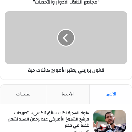
الأدوار
“مجامع اللغة.. الأدوار والتحديات”
والتحديات”
قانون
برازيلي
يعتبر
الأمواج
كائنات
حية
قانون برازيلي يعتبر الأمواج كائنات حية
الأشهر
الأخيرة
تعليقات
«لولا الهجرة لكنت سائق تاكسي».. تصريحات
مرشح الشيوخ الأميركي عبدالرحمن السيد تشعل
غضباً في مصر
منذ ساعتين