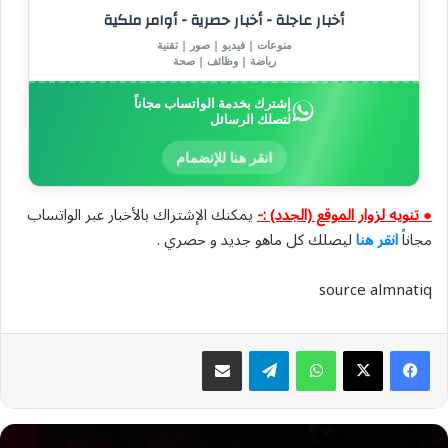
أخبار عاجلة - أخبار حصرية - أوامر ملكية
منوعات | فيديو | صور | تقنية
رياضة | وظائف | صحة
إشترك بخدمة الواتساب مجاناً
لتصلك الرسائل
انقر هنا للإنضمام
● تنويه لزوار الموقع (الجدد) :-
يمكنك الإشتراك بالأخبار عبر الواتساب
مجاناً
انقر هنا
ليصلك كل ماهو جديد و حصري .
source almnatiq
واتساب
تيلقرام
مشاركة عبر البريد