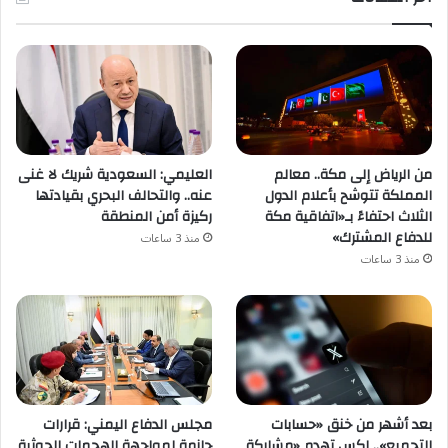
من الرياض إلى مكة.. معالم
العليمي: السعودية شريك لا غنى
المملكة تتوشح بأعلام الدول
عنه.. والتحالف البحري بقيادتها
الثلاث احتفاءً بـ«اتفاقية مكة
ركيزة أمن المنطقة
للدفاع المشترك»
منذ 3 ساعات
منذ 3 ساعات
بعد أشهر من خنق «حسابات
مجلس الدفاع اليمني: قرارات
التجميع».. إكس تهدم «مشاركة
حازمة لمواجهة الهجمات الحوثية