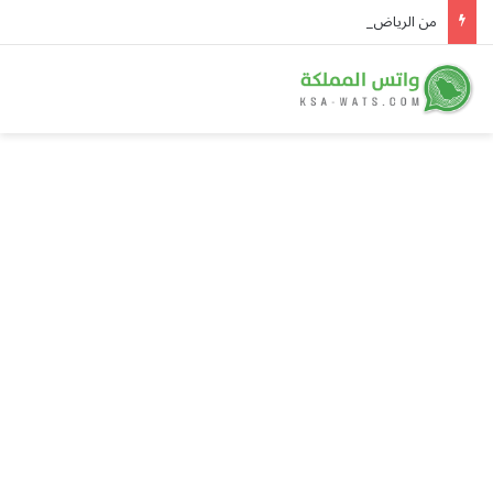
من الرياض إلى مكة.. معالم المملكة تتوشح بأعلام الدول الثلاث احتفاءً بـ«اتفاقية مكة للدفاع المشترك»