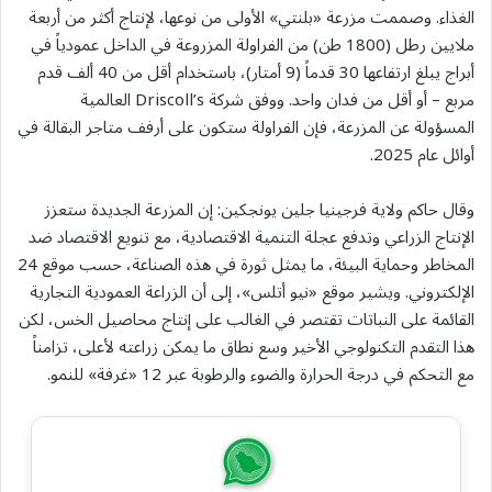
الغذاء. وصممت مزرعة «بلنتي» الأولى من نوعها، لإنتاج أكثر من أربعة
ملايين رطل (1800 طن) من الفراولة المزروعة في الداخل عمودياً في
أبراج يبلغ ارتفاعها 30 قدماً (9 أمتار)، باستخدام أقل من 40 ألف قدم
مربع – أو أقل من فدان واحد. ووفق شركة Driscoll’s العالمية
المسؤولة عن المزرعة، فإن الفراولة ستكون على أرفف متاجر البقالة في
أوائل عام 2025.
وقال حاكم ولاية فرجينيا جلين يونجكين: إن المزرعة الجديدة ستعزز
الإنتاج الزراعي وتدفع عجلة التنمية الاقتصادية، مع تنويع الاقتصاد ضد
المخاطر وحماية البيئة، ما يمثل ثورة في هذه الصناعة، حسب موقع 24
الإلكتروني. ويشير موقع «نيو أتلس»، إلى أن الزراعة العمودية التجارية
القائمة على النباتات تقتصر في الغالب على إنتاج محاصيل الخس، لكن
هذا التقدم التكنولوجي الأخير وسع نطاق ما يمكن زراعته لأعلى، تزامناً
مع التحكم في درجة الحرارة والضوء والرطوبة عبر 12 «غرفة» للنمو.