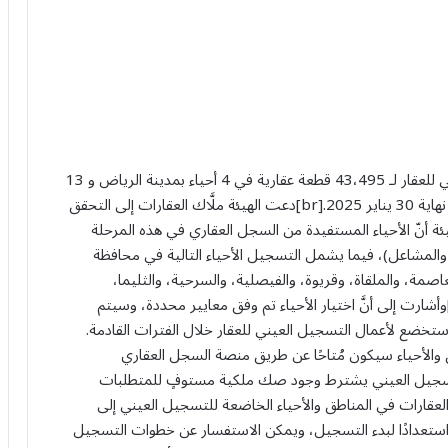
كشفت الهيئة العامة للعقار عن بدء أعمال التسجيل العيني للعقار لـ 43،495 قطعة عقارية في 4 أحياء بمدينة الرياض و 13
حيًا بمحافظة الدرعية ابتداءً من 27 أكتوبر 2024م، وحتى نهاية 30 يناير 2025.[br]دعت الهيئة ملَّاك العقارات إلى التحقق
 أنّ الأحياء المستفيدة من السجل العقاري في هذه المرحلة
 والمشاعل)، فيما يشمل التسجيل الأحياء التالية في محافظة
صمة، والملقاة، وقريوة، والفيصلية، والسرحية، والثليما،
لخالدية، والشهداء، والسلمانية، والملك، والمغترة).[br]وأشارت إلى أنَّ اختيار الأحياء تم وفق معايير محددة، وسيتم
ي ستخضع لأعمال التسجيل العيني للعقار خلال الفترات القادمة.
طق والأحياء سيكون مُتاحًا عن طريق منصة السجل العقاري
 التسجيل العيني يشترط وجود صك ملكية مستوفٍ للمتطلبات
ل.[br]ودعت الهيئة ملاَّك العقارات في المناطق والأحياء الخاضعة للتسجيل العيني إلى
استعدادًا لبدء التسجيل، ويمكن الاستفسار عن خطوات التسجيل