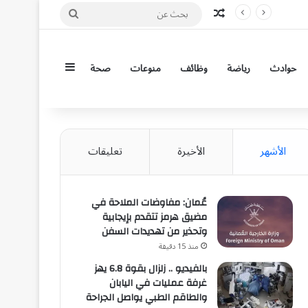
مقال عشوائي
بحث
عن
إضافة عمود جان
حوادث
رياضة
وظائف
منوعات
صحة
الأشهر
الأخيرة
تعليقات
عُمان: مفاوضات الملاحة في
مضيق هرمز تتقدم بإيجابية
وتحذير من تهديدات السفن
منذ 15 دقيقة
بالفيديو .. زلزال بقوة 6.8 يهز
غرفة عمليات في اليابان
والطاقم الطبي يواصل الجراحة