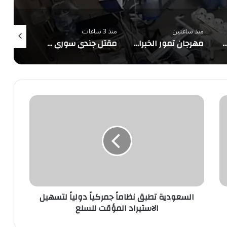
منذ ساعتين
منذ 3 ساعات
منذ 4 ساعات
ر بالمعروف في الباحة تُفعّل الحافلة التوعوية بمهرجان العسل الدولي الثامن عشر
مهرجان تمور الخبراء يستقطب الزوار على مساحة 50 ألف متر مربع
مقتل جندي سوري وإصابة اثنين برصاص مجهولين في دير الزور
السعودية
تطبق
نظاماً
جمركياً
دولياً
لتسهيل
الاستيراد
المؤقت
للسلع
السعودية تطبق نظاماً جمركياً دولياً لتسهيل
الاستيراد المؤقت للسلع