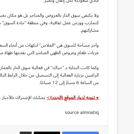
أيادي سعودية بكل إتقان وتميز.
كتجارب وورش عمل ثقافية، وفي منطقة “جادة السوق” منت
مشاركتهم.
وآخر مساحة للسوق هي “الملاس” لنكهات من أنحاء السعود
عربات طعام وعروض الطهي المباشر التي يقدمها طهاة محل
وكما كانت البداية بـ “حياك” في فعالية سوق الدار بالعمار
من الساعة 6 مساءً إلى 12 صباحًا.
● تنويه لزوار الموقع (الجدد) :-
يمكنك الإشتراك بالأخبار ع
source almnatiq
مشاركة عبر البريد