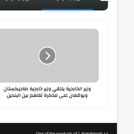
وزير
الخارجية
يلتقي
وزير
خارجية
طاجيكستان
ويوقعان
على
مذكرة
تفاهم
وزير الخارجية يلتقي وزير خارجية طاجيكستان
بين
ويوقعان على مذكرة تفاهم بين البلدين
البلدين
One of the products of | digitalminds.sa