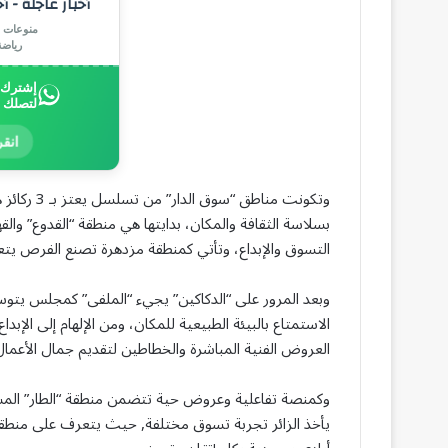
أخبار عاجلة - أ
منوعات |
رياض
إشترك ب
لتصلك 
انقر
وتكونت منا
بسلاسة الثقافة والمكان، بدايتها هي منطقة “القدوع” وال
التسوق والإبداع، وتأتي كمنطقة مزدهرة تصنع الفرص يتع
وبعد المرور على “الدكاكين” يجيء “الملفى” كمجلس يتو
الاستمتاع بالبيئة الطبيعية للمكان، ومن الإلهام إلى الإب
العروض الفنية المباشرة والخطاطين لتقديم جمال الأعمال 
وكمنصة تفاعلية وعروض حية تتضمن منطقة “الطار” المس
يأخذ الزائر تجربة تسوق مختلفة, حيث يتعرف على منطقة