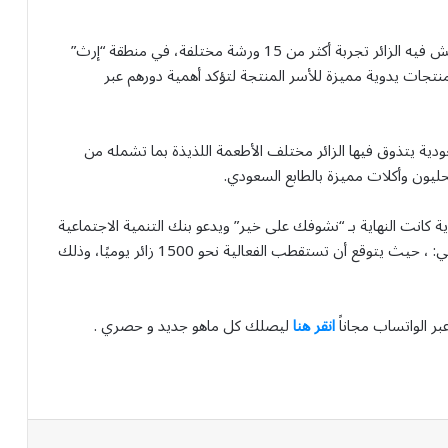
ولا يكتفي سوق الدار بالعروض والمتاجر بل هو مكان يعيش فيه الزائر تجربة أكثر من 15 ورشة مختلفة، في منطقة “إرث”
جات يدوية مميزة للأسر المنتجة لتؤكد أهمية دورهم عبر
ية يتذوق فيها الزائر مختلف الأطعمة اللذيذة بما تشمله من
يون وأكلات مميزة بالطابع السعودي.
ية كانت النهاية بـ “نشوفك على خير” ويدعو بنك التنمية الاجتماعية
الراغبين بزيارة الفعالية إلى التسجيل من خلال الرابط التالي: ، حيث يتوقع أن تستقطب الفعالية نحو 1500 زائر يوميًا، وذلك
بر الواتساب مجاناً
انقر هنا
ليصلك كل ماهو جديد و حصري .