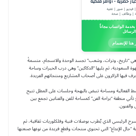
خبار حصرية - أوامر ملكية
 فيديو | صور | تقنية
ة | وظائف | صحة
خدمة الواتساب مجاناً
الرسائل
 هنا للإنضمام
طق “سوق الدار” من تسلسل يعتز بـ 3 ركائز هي “تاريخ، وتراث، وشعب” تجسد الوحدة والانسجام، متسمةً
قهوة السعودية، ثم يليها “الدكاكين” وهي درب الخيرات وساحة
رف فيها الزائرون على أصحاب المشاريع ومنتجاتهم الفريدة.
سط الفعالية ومساحة تنبض بالبهجة وجلسات على المطل تتيح
داع تأتي منطقة “براحة الفن” كمساحة للفن والفنانين تجمع بين
والفنون.
رح الرئيسي الذي يُطرب بوصلات فنية وفلكلوريات ثقافية، ثم
 “جال الإبداع” التي تحتوي منتجات وقطع فريدة من نوعها صنعتها