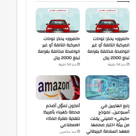
«المرور» يحذر: لوحات
«المرور» يحذر: لوحات
المركبة التالفة أو غير
المركبة التالفة أو غير
الواضحة مخالفة بغرامة
الواضحة مخالفة بغرامة
تبلغ 2000 ريال
تبلغ 2000 ريال
منذ 54 دقيقة
منذ 54 دقيقة
رابع الهاربين في
أمازون تموّل أضخم
أسبوعين.. نموذج
محطة كهرباء بأمريكا
«كيمي» الصيني يفلت
لتغذية طفرة الذكاء
من بيئة اختبار صممها
الاصطناعي
معهد السلامة البريطاني
منذ ساعتين