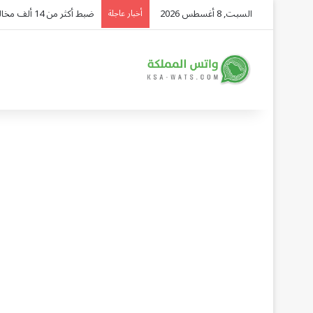
السبت, 8 أغسطس 2026
«المرور» يحذر: لوحات المركبة ا
أخبار عاجلة