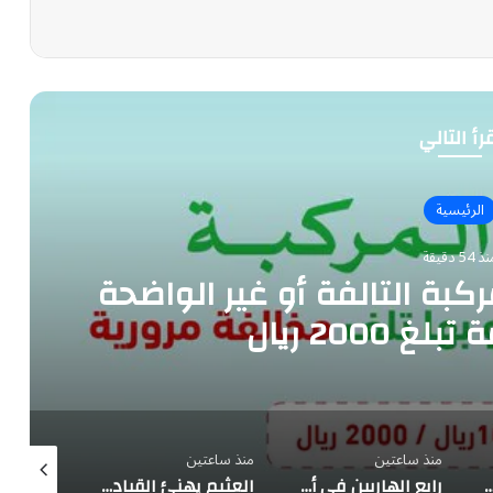
رأ التالي
الرئيسية
 54 دقيقة
ركبة التالفة أو غير الواضحة
 2000 ريال
منذ ساعتين
منذ ساعتين
منذ 3 ساعات
وحات المركبة التالفة أو غير الواضحة مخالفة بغرامة تبلغ 2000 ريال
رابع الهاربين في أسبوعين.. نموذج «كيمي» الصيني يفلت من بيئة اختبار صممها معهد السلامة البريطاني
العثيم يهنئ القيادة بتوقيع «اتفاقية مكة للدفاع المشترك» ويؤكد: المملكة ترسخ دورها القيادي في صناعة الأمن والاستقرار