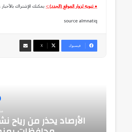
● تنويه لزوار الموقع (الجدد) :-
يمكنك الإشتراك بالأخبار ع
source almnatiq
مشاركة عبر البريد
فيسبوك
‫X
أق
من
محافظات بمنط