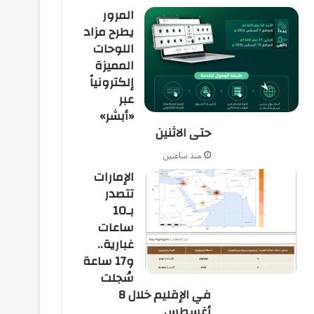
المرور
يطرح مزاد
اللوحات
المميزة
إلكترونياً
عبر
«أبشر»
حتى الاثنين
منذ ساعتين
الإمارات
تتصدر
بـ10
ساعات
غبارية..
و17 ساعة
سُجلت
في الإقليم خلال 8
أغسطس