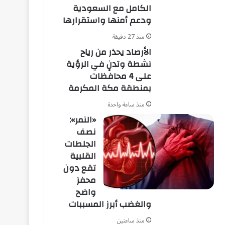
الكامل مع السعودية
ودعم أمنها واستقرارها
منذ 27 دقيقة
الأرصاد يحذر من رياح
نشطة وتدنٍ في الرؤية
على 4 محافظات
بمنطقة مكة المكرمة
منذ ساعة واحدة
«النمر»:
نصف
الجلطات
القلبية
تقع دون
محفز
واضح
والغضب أبرز المسببات
منذ ساعتين