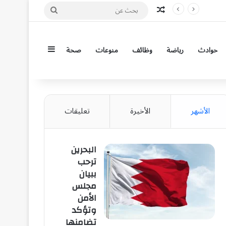
مقال عشوائي
بحث
عن
إضافة عمود جان
حوادث
رياضة
وظائف
منوعات
صحة
الأشهر
الأخيرة
تعليقات
البحرين
ترحب
ببيان
مجلس
الأمن
وتؤكد
تضامنها