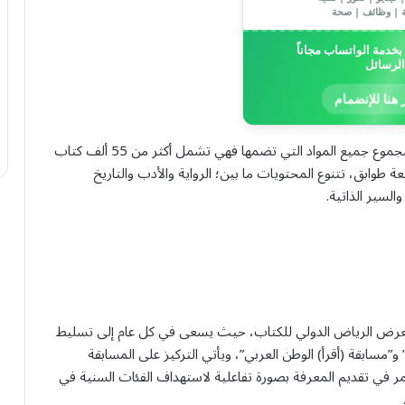
ة | وظائف | صحة
خدمة الواتساب مجاناً
الرسائل
 هنا للإنضمام
وتضم مكتبة “إثراء” مكتبة صوتية ونظام إعارة متقدم، وبمجموع جميع المواد التي تضمها فهي تشمل أكثر من 55 ألف كتاب
ة طوابق، تتنوع المحتويات ما بين؛ الرواية والأدب والتاريخ
لسير الذاتية.
ي معرض الرياض الدولي للكتاب، حيث يسعى في كل عام إلى تسليط
” و”مسابقة (أقرأ) الوطن العربي”، ويأتي التركيز على المسابقة
 يستمر في تقديم المعرفة بصورة تفاعلية لاستهداف الفئات السنية في