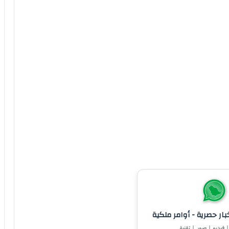
خبار حصرية - أوامر ملكية
 فيديو | صور | تقنية