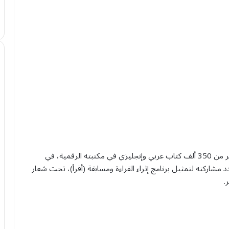
يعرض مركز الملك عبد العزيز الثقافي العالمي “إثراء”، أكثر من 350 ألف كتاب عربي وإنجليزي في مكتبته الرقمية، في
ض الدولي للكتاب 2024م الذي تتجدد مشاركته لتمثيل برنامج إثراء القراءة ومسابقة (أقرأ)، تحت شعار