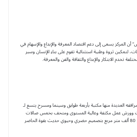
س” أن المركز يسعى إلى دعم اقتصاد المعرفة والإبداع والإسهام في
فات، لتمكين ثروة وطنية استثنائية تقوم على بناء الإنسان وسبر
لفة تخدم الابتكار والإبداع والثقافة والفن والمعرفة.
رافقه العديدة منها مكتبة بأربعة طوابق وسينما ومسرح يتسع لـ
ضرات وورش عمل مكثفة وعالية المستوى ومتحف بخمس صالات
عرض، مؤكدًا أن المركز يخدم زواره على مساحة تصل إلى 80 ألف متر مربع بتصميم حضري وحيوي حديث بقوة الحاضر