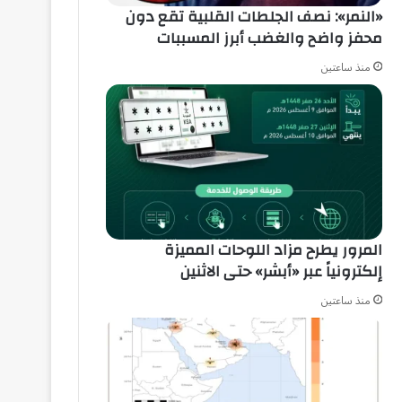
«النمر»: نصف الجلطات القلبية تقع دون
محفز واضح والغضب أبرز المسببات
منذ ساعتين
المرور يطرح مزاد اللوحات المميزة
إلكترونياً عبر «أبشر» حتى الاثنين
منذ ساعتين