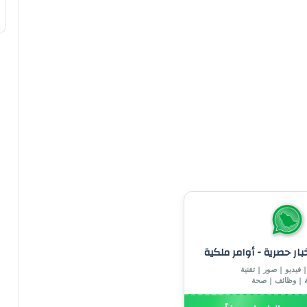
خبار حصرية - أوامر ملكية
 فيديو | صور | تقنية
ة | وظائف | صحة