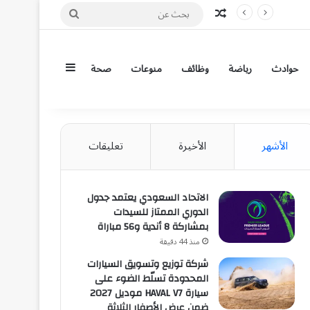
مقال عشوائي
بحث
عن
إضافة عمود جان
حوادث
رياضة
وظائف
منوعات
صحة
الأشهر
الأخيرة
تعليقات
الاتحاد السعودي يعتمد جدول
الدوري الممتاز للسيدات
بمشاركة 8 أندية و56 مباراة
منذ 44 دقيقة
شركة توزيع وتسويق السيارات
المحدودة تسلّط الضوء على
سيارة HAVAL V7 موديل 2027
ضمن عرض الأصفار الثلاثة