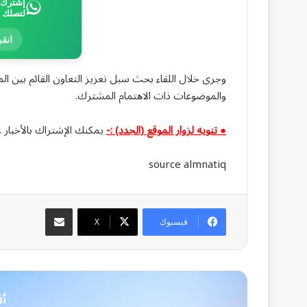
إشترك ب
لتصلك 
انقر
وجرى خلال اللقاء بحث سبل تعزيز التعاون القائم بين المم
والموضوعات ذات الاهتمام المشترك.
● تنويه لزوار الموقع (الجدد) :-
يمكنك الإشتراك بالأخبار ع
source almnatiq
مشاركة عبر البريد
فيسبوك
‫X
أق