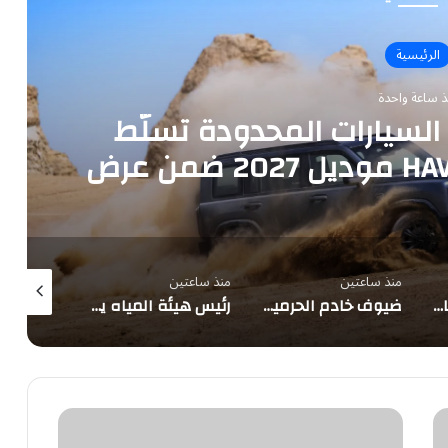
الرئيسية
ذ ساعة واحدة
لسيارات المحدودة تسلّط
الضوء على سيارة HAVAL V7 موديل 2027 ضمن عرض
ار الثلاثة
منذ ساعتين
منذ ساعتين
منذ ساعتين
2.5 مليون م³ يوميًا.. 4 مشروعات للمياه المحلاة بالجبيل ورأس الخير
ضيوف خادم الحرمين يزورون معالم المدينة
رئيس هيئة المياه يتفقد 4 مشروعات تحلية بطاقة 2.5 مليون متر مكعب يومياً
“الصحة
العالمية”: