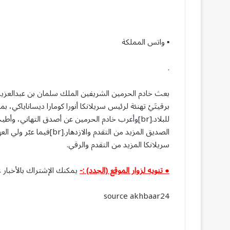
▪︎ واتس المملكة
.
بعث خادم الحرمين الشريفين الملك سلمان بن عبدالعزيز
برقيتَيْ تهنئة لرئيس سريلانكا أنورا كومارا ديساناياكي، بم
للبلاد.[br]وأعرب خادم الحرمين عن أصدق التهاني، 
الصديق المزيد من التقدم و
سريلانكا المزيد من التقدم والرقي.
● تنويه لزوار الموقع (الجدد) :-
يمكنك الإشتراك بالأخبار ع
source akhbaar24