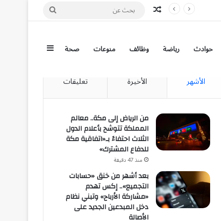
مقال عشوائي
بحث
عن
إضافة عمود جان
حوادث
رياضة
وظائف
منوعات
صحة
الأشهر
الأخيرة
تعليقات
من الرياض إلى مكة.. معالم
المملكة تتوشح بأعلام الدول
الثلاث احتفاءً بـ«اتفاقية مكة
للدفاع المشترك»
منذ 47 دقيقة
بعد أشهر من خنق «حسابات
التجميع».. إكس تهدم
«مشاركة الأرباح» وتبني نظام
دخل المبدعين الجديد على
الأصالة