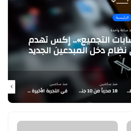
الرئيسية
ذ ساعة واحدة
بات التجميع».. إكس تهدم
 نظام دخل المبدعين الجديد
الأصالة
منذ ساعتين
منذ ساعتين
منذ ساعتين
مجلس الدفاع الوطني اليمني يقر استمرار انعقاده الدائم ويتخذ قرارات لرفع الجاهزية وردع اعتداءات المليشيات الحوثية
18 مدرباً من 10 جنسيات يقودون أندية دوري روشن في موسم 2026-2027
في التجربة الأخيرة قبل موقعة الشباب دوريًا.. القادسية يفوز على الرفاع الشرقي بسداسية
وزير
الاقتصاد