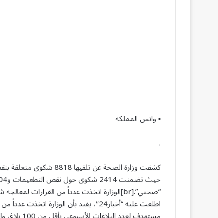
▪︎ واتس المملكة
.
“صحتي”.[br]الوزارة اتخذت عدداً من القرارات ل
اطلعت عليه “أخبار24″، يفيد بأن الوزارة 
مستهدف لعدد ا