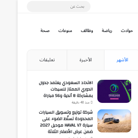
مقال عشوائي
بحث
عن
إضافة عمود جانب
حوادث
رياضة
وظائف
منوعات
صحة
الأشهر
الأخيرة
تعليقات
الاتحاد السعودي يعتمد جدول
الدوري الممتاز للسيدات
بمشاركة 8 أندية و56 مباراة
منذ 40 دقيقة
شركة توزيع وتسويق السيارات
المحدودة تسلّط الضوء على
سيارة HAVAL V7 موديل 2027
ضمن عرض الأصفار الثلاثة