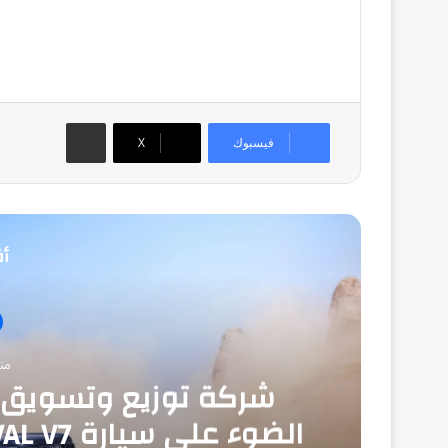
مشاركة عبر البريد
فيسبوك
‫X
أق
من
شركة توزيع وتسويق ا