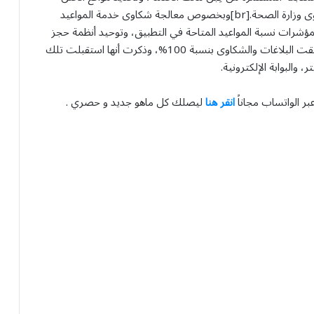
ومعالجتها، واستحداث لجنة توجيهية للقاحات على مستوى وزارة الصحة.[br]وبخصوص معالجة شكاوى خدمة المواعيد
لمؤشرات نسبة المواعيد المتاحة في التطبيق، وتوحيد أنظمة حجز
المواعيد عن طريق منصة موحدة.[br]الوزارة أكدت أنها أغلقت البلاغات والشكاوى بنسبة 100%، وذكرت أنها استقبلت تلك
بر الواتساب مجاناً
انقر هنا
ليصلك كل ماهو جديد و حصري .