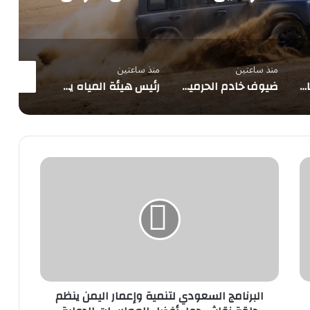
ار الثلاثة
منذ ساعتين
منذ ساعتين
منذ ساعتين
2.5 مليون م³ يوميًا.. 4 مشروعات للمياه المحلاة بالجبيل ورأس الخير
ضيوف خادم الحرمين يزورون معالم المدينة
رئيس هيئة المياه يتفقد 4 مشروعات تحلية بطاقة 2.5 مليون متر مكعب يومياً
البرنامج
السعودي
لتنمية
وإعمار
اليمن
ينظم
حلقة
نقاش
حول
أفضل
البرنامج السعودي لتنمية وإعمار اليمن ينظم
الممارسات