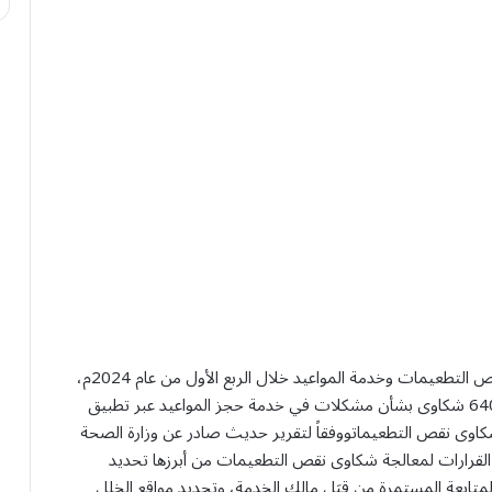
كشفت وزارة الصحة عن تلقيها 8818 شكوى متعلقة بنقص التطعيمات وخدمة المواعيد خلال الربع الأول من عام 2024م،
حيث تضمنت 2414 شكوى حول نقص التطعيمات و6404 شكاوى بشأن مشكلات في خدمة حجز المواعيد عبر تطبيق
معالجة شكاوى نقص التطعيماتووفقاً لتقرير حديث صادر عن وزارة الصحة
اتخذت عدداً من القرارات لمعالجة شكاوى نقص التطعيمات من أبرزها تحديد
لبلاغات الأسبوعي بأقل من 100 بلاغ، والمتابعة المستمرة من قِبَل مالك الخدمة، وتحديد مواقع الخلل