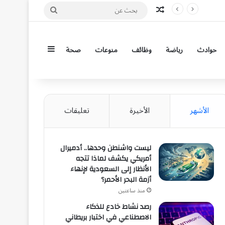
مقال عشوائي
بحث
عن
إضافة عمود جان
حوادث
رياضة
وظائف
منوعات
صحة
الأشهر
الأخيرة
تعليقات
ليست واشنطن وحدها.. أدميرال
أمريكي يكشف لماذا تتجه
الأنظار إلى السعودية لإنهاء
أزمة البحر الأحمر؟
منذ ساعتين
رصد نشاط خادع للذكاء
الاصطناعي في اختبار بريطاني