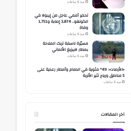
منذ 6 ساعات
تحذير أممي عاجل من إيبولا في
الكونغو.. 3,874 إصابة و1,751
وفاة
منذ 6 ساعات
مسيّرة ناسفة تربك الملاحة
بمطار لايبزيغ الألماني
منذ 6 ساعات
«الأرصاد»: 49° مئوية في الدمام وأمطار رعدية على
5 مناطق ورياح تثير الأتربة
منذ 6 ساعات
آخر المقالات