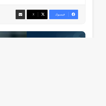
مشاركة عبر البريد
فيسبوك
‫X
أق
منذ
إصابة و1,751 وفا