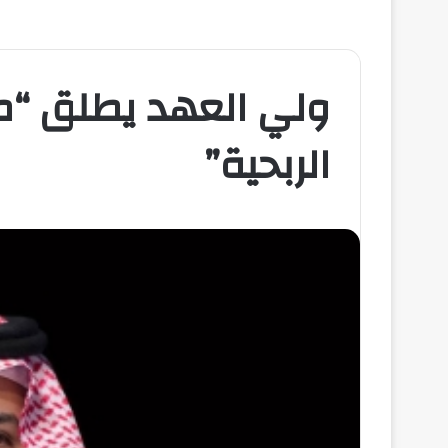
ولي العهد يطلق “م
الربحية”