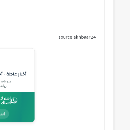
source akhbaar24
أخبار عاجلة - أ
منوعات |
رياض
إشترك ب
لتصلك 
انقر