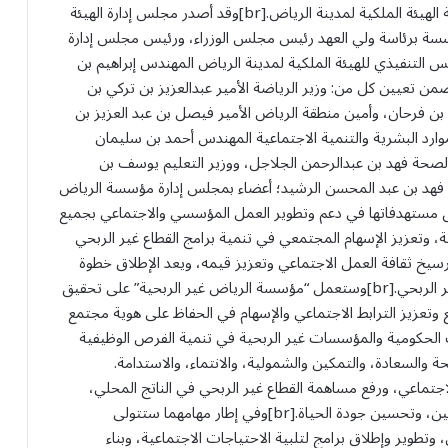
الربحية” مؤسسة مستقلة ذات طبيعة خاصة، تحت مظلة الهيئة الملكية لمدينة الرياض.[br]وقد أصدر مجلس إدارة الهيئة
ؤسسة برئاسة ولي العهد رئيس مجلس الوزراء، ورئيس مجلس إدارة
يس التنفيذي للهيئة الملكية لمدينة الرياض المهندس إبراهيم بن
سلطان نائباً للرئيس وأميناً عاماً للمجلس.[br]وتضمن تعيين كل من: وزير الرياضة الأمير عبدالعزيز بن تركي بن
له بن فرحان، وأمين منطقة الرياض الأمير فيصل بن عبد العزيز بن
موارد البشرية والتنمية الاجتماعية المهندس أحمد بن سليمان
لصحة فهد بن عبدالرحمن الجلاجل، ووزير التعليم يوسف بن
زراء فهد بن عبد المحسن الرشيد؛ أعضاء بمجلس إدارة مؤسسة الرياض
سسة لتحقيق مستهدفاتها في دعم وتطوير العمل المؤسسي والاجتماعي بجميع
 وتعزيز الإسهام المجتمعي في تنمية برامج القطاع غير الربحي
سيخ ثقافة العمل الاجتماعي وتعزيز قيمه، ويعد الإطلاق خطوة
رائدة نحو تعزيز التنمية الاجتماعية والابتكار في القطاع غير الربحي.[br]وستعمل “مؤسسة الرياض غير الربحية” على تحقيق
وتعزيز الترابط الاجتماعي والإسهام في الحفاظ على هوية مجتمع
الحكومية والمؤسسات غير الربحية في تنمية الفرص الوظيفية
. وتركز المؤسسة على 4 محاور: الصحة والسعادة، والتمكين والشمولية، والانتماء، والاستدامة.
اعي، ورفع مساهمة القطاع غير الربحي في الناتج المحلي،
وزيادة عدد المؤسسات غير الربحية، وزيادة أعداد المتطوعين، وتحسين جودة الحياة.[br]وفي إطار مهامهما ستتولى
طوير وإطلاق برامج لتلبية الاحتياجات الاجتماعية، وبناء