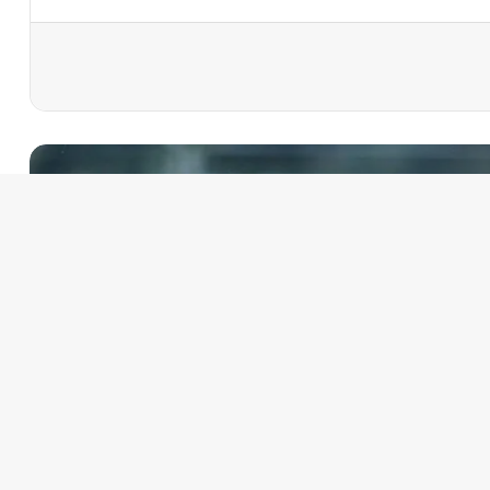
رأ التالي
الرئيسية
 6 ساعات
تحذير أممي عاجل من إيبولا في الكونغو.. 3,874
ة