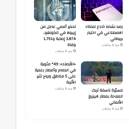
رصد نشاط خادع للذكاء
تحذير أممي عاجل من
الاصطناعي في اختبار
إيبولا في الكونغو..
بريطاني
3,874 إصابة و1,751
وفاة
منذ 6 ساعات
منذ 6 ساعات
«الأرصاد»: 49° مئوية
في الدمام وأمطار رعدية
على 5 مناطق ورياح تثير
الأتربة
منذ 6 ساعات
مسيّرة ناسفة تربك
الملاحة بمطار لايبزيغ
الألماني
منذ 6 ساعات