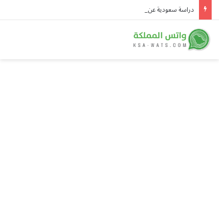
دراسة سعودية عن «دحول الصمّان» تتصدر أسئلة أولمبياد العلوم النووية الدولي