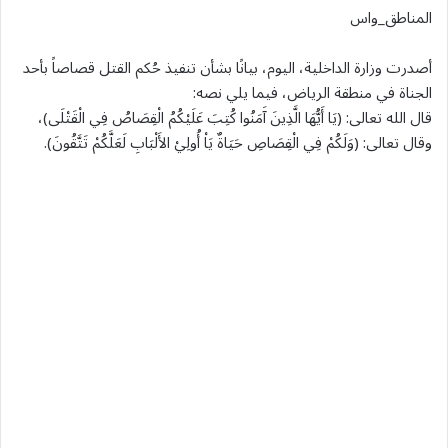
المناطق_واس
أصدرت وزارة الداخلية، اليوم، بيانًا بشأن تنفيذ حُكم القتل قصاصاً بأحد
الجناة في منطقة الرياض، فيما يلي نصه:
قال الله تعالى: (يَا أَيُّهَا الَّذِينَ آَمَنُوا كُتِبَ عَلَيْكُمُ الْقِصَاصُ فِي الْقَتْلَى)،
وقال تعالى: (وَلَكُمْ فِي الْقِصَاصِ حَيَاةٌ يَاْ أُولِيْ الأَلْبَابِ لَعَلَّكُمْ تَتَّقُونَ).