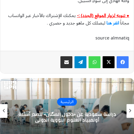
والله الهادي إلى سواء السبيل.
● تنويه لزوار الموقع (الجدد) :-
يمكنك الإشتراك بالأخبار عبر الواتساب
مجاناً
انقر هنا
ليصلك كل ماهو جديد و حصري .
source almnatiq
واتساب
تيلقرام
مشاركة عبر البريد
الرئيسية
دراسة سعودية عن «دحول الصمّان» تتصدر أسئلة
أولمبياد العلوم النووية الدولي