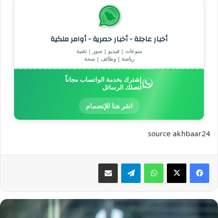
أخبار عاجلة - أخبار حصرية - أوامر ملكية
منوعات | فيديو | صور | تقنية
رياضة | وظائف | صحة
إشترك بخدمة الواتساب مجاناً
لتصلك الرسائل
انقر هنا للإنضمام
source akhbaar24
واتساب
تيلقرام
مشاركة عبر البريد