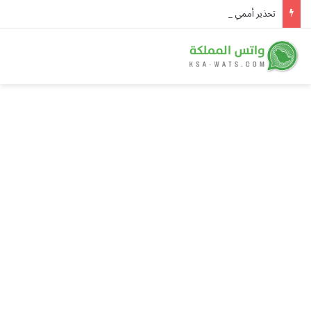
تحذير أممي عاجل من إيبولا في الكونغو.. 3,874 إصابة و1,751 وفاة