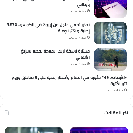
بريطاني
منذ 4 ساعات
تحذير أممي عاجل من إيبولا في الكونغو.. 3,874
إصابة و1,751 وفاة
منذ 4 ساعات
مسيّرة ناسفة تربك الملاحة بمطار لايبزيغ
الألماني
منذ 4 ساعات
«الأرصاد»: 49° مئوية في الدمام وأمطار رعدية على 5 مناطق ورياح
تثير الأتربة
منذ 4 ساعات
آخر المقالات