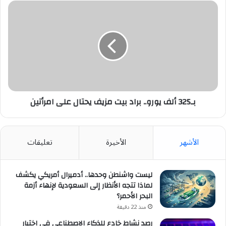
بـ325
ألف
يورو..
براد
بيت
مزيف
يحتال
على
امرأتين
بـ325 ألف يورو.. براد بيت مزيف يحتال على امرأتين
الأشهر
الأخيرة
تعليقات
ليست واشنطن وحدها.. أدميرال أمريكي يكشف
لماذا تتجه الأنظار إلى السعودية لإنهاء أزمة
البحر الأحمر؟
منذ 22 دقيقة
رصد نشاط خادع للذكاء الاصطناعي في اختبار