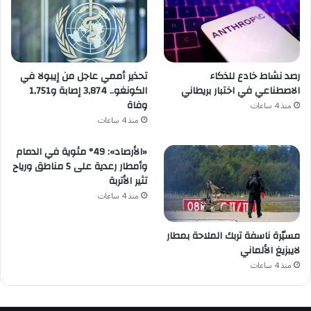
رصد نشاط خادع للذكاء
تحذير أممي عاجل من إيبولا في
الاصطناعي في اختبار بريطاني
الكونغو.. 3,874 إصابة و1,751
وفاة
منذ 4 ساعات
منذ 4 ساعات
«الأرصاد»: 49° مئوية في الدمام
وأمطار رعدية على 5 مناطق ورياح
تثير الأتربة
منذ 4 ساعات
مسيّرة ناسفة تربك الملاحة بمطار
لايبزيغ الألماني
منذ 4 ساعات