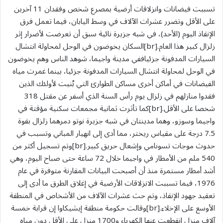
تسببت فيضانات وانزلاقات أرضية بمصرع شخص وفقدان 11 آخرين
على الأقل وتضرر عشرات الآلاف في وسط اليابان، فيما تعمل فرق
الإنقاذ اليوم (الأحد)، في شبه جزيرة نائية سبق أن تعرضت لأضرار إثر
زلزال كبير هذا العام.[br]السكان يخوضون في الوحل لمحاولة انتشال
السيارات المدفونة جزئياففي مدينة واجيما، شوهد الناس وهم يخوضون
في الوحل لمحاولة انتشال السيارات المدفونة جزئيا، بينما غمرت مياه
الفيضانات في أماكن أخرى مساكن الطوارئ التي بُنيت لأولئك الذين
فقدوا منازلهم في زلزال يوم رأس السنة الذي أسفر عن مقتل 318
شخصا على الأقل.[br]كما تأثرت ثمانية مجمعات سكنية مؤقتة في
واجيما وسوزو، وهما مدينتان في شبه جزيرة نوتو دمرهما زلزال بقوة
7.5 درجة على مقياس ريختر، مما أدى إلى انهيار المباني وتسبب في
حدوث موجات تسونامي وإشعال حريق كبير.[br]وتم تسجيل أكثر من
540 ملم من الأمطار في واجيما خلال 72 ساعة حتى صباح اليوم، وهي
أشد أمطار مستمرة منذ أن أصبحت البيانات المقارنة متوفرة في عام
1976، فيما تسببت الانزلاقات الأرضية في إغلاق الطرق ما أدى إلى
تعقيد جهود الإنقاذ، وتم حث عشرات الآلاف من الأشخاص في المنطقة
الأوسع على الإخلاء.[br]وقالت حكومة منطقة إيشيكاوا إن قرابة خمسة
آلاف منزل انقطعت عنها الكهرباء و1700 منزل على الأقل دون مياه