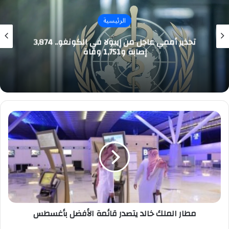
الرئيسية
تحذير أممي عاجل من إيبولا في الكونغو.. 3,874
إصابة و1,751 وفاة
مطار
الملك
خالد
يتصدر
قائمة
الأفضل
بأغسطس
مطار الملك خالد يتصدر قائمة الأفضل بأغسطس