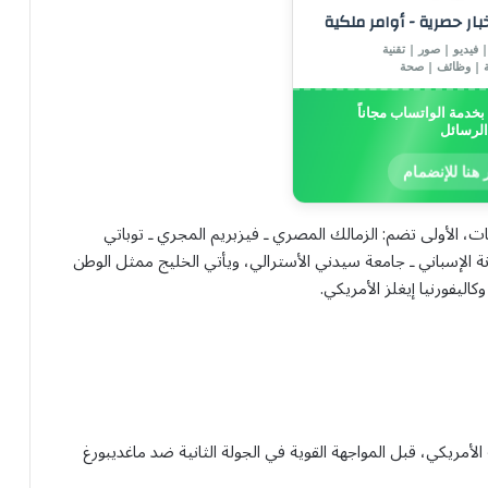
خبار حصرية - أوامر ملكية
 فيديو | صور | تقنية
ة | وظائف | صحة
خدمة الواتساب مجاناً
الرسائل
 هنا للإنضمام
 ثلاث مجموعات، الأولى تضم: الزمالك المصري ـ فيزبريم المجري ـ توباتي
ونة الإسباني ـ جامعة سيدني الأسترالي، ويأتي الخليج ممثل الوطن
اليفورنيا إيغلز الأمريكي.
أمريكي، قبل المواجهة القوية في الجولة الثانية ضد ماغديبورغ