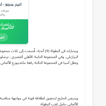
أخبار عاجلة - أ
منوعات |
رياض
إشترك ب
لتصلك 
انقر
ويشارك في البطولة (9) أندية، قُسمت إلى
البرازيلي، وفي المجموعة الثانية: الأهلي المصري ـ برشل
وبطل آسيا في المجموعة الثالثة رفقة ماغديبورغ الألماني وك
ويسعى الخليج لتحقيق انطلاقة قوية في مواجهة منافسه ال
الألماني حامل لقب البطولة.