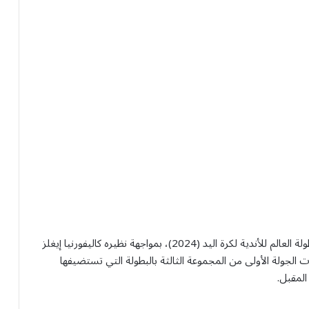
يفتتح الفريق الأول لكرة اليد بنادي الخليج مبارياته في بطولة العالم للأندية لكرة اليد (2024)، بمواجهة نظيره كاليفورنيا إيغلز
في إطار منافسات الجولة الأولى من المجموعة الثالثة بالبطولة التي تستضيفها