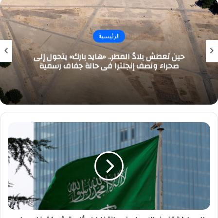
الرئيسية
حين تعطش بلادُ المطر.. «هايد بارك» يتحول إلى
صحراء ونصف إنجلترا في حالة جفاف رسمية
المملكة
تفوز
بالإجماع
في
انتخابات
رئاسة
شبكة
غلوب
إي