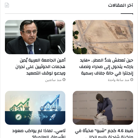
آخر المقالات
حين تعطش بلادُ المطر.. «هايد
أمين الجامعة العربية يُدين
بارك» يتحول إلى صحراء ونصف
هجمات الحوثيين على نجران
إنجلترا في حالة جفاف رسمية
ويدعو لوقف التصعيد
منذ ساعة واحدة
منذ ساعتين
ضبط 4.6 كجم "شبو" مخبأة في
تاسي.. لماذا لم يواكب صعود
ماكينة شاحنة بالربع الخالي
الأسواق العالمية؟