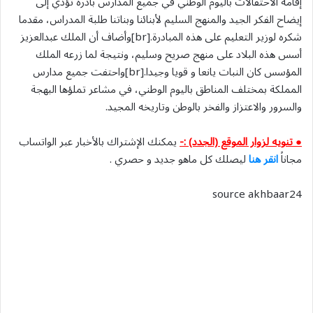
إقامة الاحتفالات باليوم الوطني في جميع المدارس بادرة تؤدي إلى
إيضاح الفكر الجيد والمنهج السليم لأبنائنا وبناتنا طلبة المدراس، مقدما
شكره لوزير التعليم على هذه المبادرة.[br]وأضاف أن الملك عبدالعزيز
أسس هذه البلاد على منهج صريح وسليم، ونتيجة لما زرعه الملك
المؤسس كان النبات يانعا و قويا وجيدا.[br]واحتفت جميع مدارس
المملكة بمختلف المناطق باليوم الوطني، في مشاعر تملؤها البهجة
والسرور والاعتزاز والفخر بالوطن وتاريخه المجيد.
● تنويه لزوار الموقع (الجدد) :-
يمكنك الإشتراك بالأخبار عبر الواتساب
مجاناً
انقر هنا
ليصلك كل ماهو جديد و حصري .
source akhbaar24