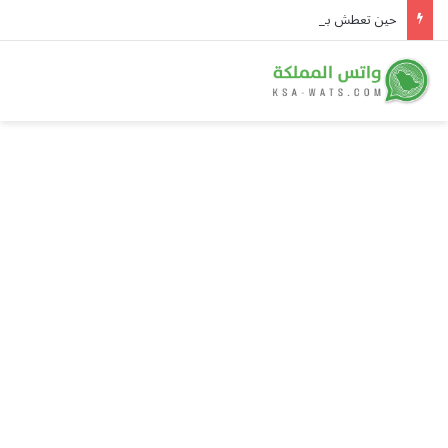
حين تعطش بلادُ المطر.. «هايد بارك» يتحول إلى صحراء ونصف إنجلترا في حالة جفاف رسمية