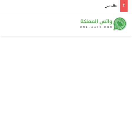
«الخضيري» يوصي بـ 20 دقيقة رياضة يومياً وتقليل السكريات للوقاية من الأمراض