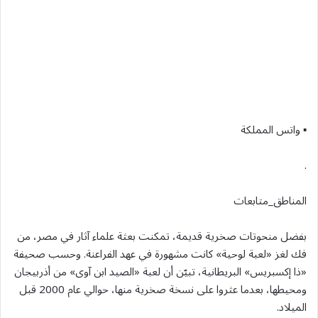
▪︎ واتس المملكة
.
المناطق_متابعات
بفضل منحوتات صخرية قديمة، تمكنت بعثة علماء آثار في مصر، من
فك لغز «لعبة لوحية» كانت مشهورة في عهد الفراعنة. وحسب صحيفة
«ذا إكسبريس» البريطانية، تبيّن أن لعبة «الصيد ابن آوى» من أذربيجان
ومحيطها، بعدما عثروا على نسخة صخرية منها، حوالي عام 2000 قبل
الميلاد.