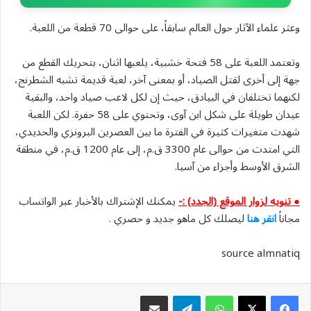
وعثر علماء الآثار حول العالم سابقاً، على حوالى 70 قطعة من اللعبة.
وتعتمد اللعبة على 58 فتحة خشبية، يلعبها اثنان، بتحريك القطع من
جهة إلى أخرى لقتل الصياد، أو بمعنى آخر، لعبة قديمة تشبه الشطرنج،
لكنهما تختلفان في البيادق، حيث إن لكل لاعب صياد واحد، والبقية
عيدان طويلة على شكل ابن آوى، وتحتوي على 58 حفرة. لكن اللعبة
شهدت متغيرات كثيرة في الفترة ما بين العصرين البرونزي والحديدي،
التي امتدت من حوالى عام 3300 ق.م، إلى عام 1200 ق.م، في منطقة
الشرق الأوسط وأجزاء من آسيا.
● تنويه لزوار الموقع (الجدد) :-
يمكنك الإشتراك بالأخبار عبر الواتساب
مجاناً
انقر هنا
ليصلك كل ماهو جديد و حصري .
source almnatiq
واتساب
تيلقرام
مشاركة عبر البريد