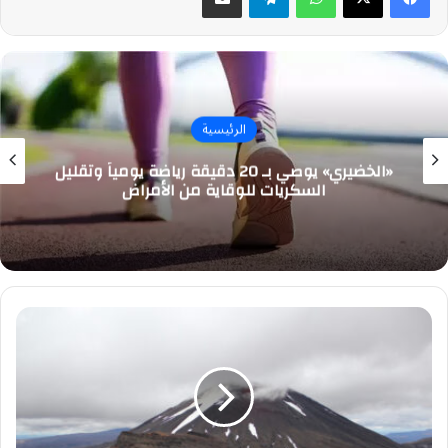
الرئيسية
«الخضيري» يوصي بـ 20 دقيقة رياضة يومياً وتقليل
السكريات للوقاية من الأمراض
«مواد
بركانية»
غنية
بمعادن
ثمينة
تستخدم
في