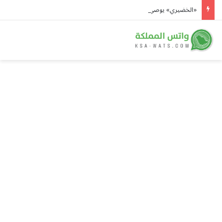
«الخضيري» يوصي بـ 20 دقيقة رياضة يومياً وتقليل السكريات للوقاية من الأمراض