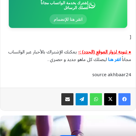
إشترك بخدمة الواتساب مجاناً
لتصلك الرسائل
انقر هنا للإنضمام
[
● تنويه لزوار الموقع (الجدد) :-
يمكنك الإشتراك بالأخبار عبر الواتساب
مجاناً
انقر هنا
ليصلك كل ماهو جديد و حصري .
source akhbaar24
واتساب
تيلقرام
مشاركة عبر البريد