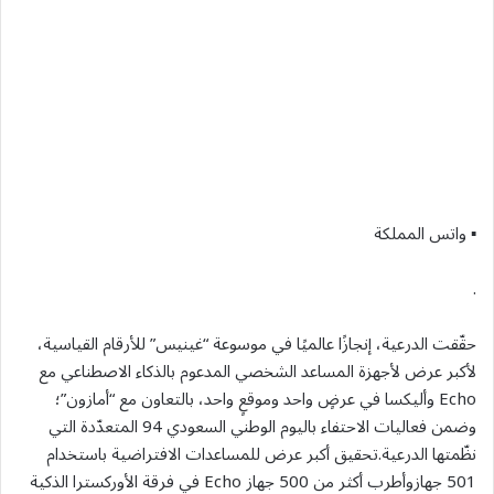
▪︎ واتس المملكة
.
حقّقت الدرعية، إنجازًا عالميًا في موسوعة “غينيس” للأرقام القياسية،
لأكبر عرض لأجهزة المساعد الشخصي المدعوم بالذكاء الاصطناعي مع
Echo وأليكسا في عرضٍ واحد وموقعٍ واحد، بالتعاون مع “أمازون”؛
وضمن فعاليات الاحتفاء باليوم الوطني السعودي 94 المتعدّدة التي
نظّمتها الدرعية.تحقيق أكبر عرض للمساعدات الافتراضية باستخدام
501 جهازوأطرب أكثر من 500 جهاز Echo في فرقة الأوركسترا الذكية