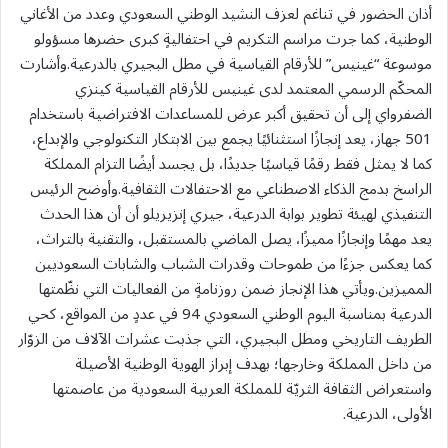
أذان الحضور في تناغم لعزف النشيد الوطني السعودي وعدد من الأغاني
الوطنية، كما جرت مراسم التكريم في احتفاليةٍ كبرى حضرها مسؤولو
موسوعة “غينيس” للأرقام القياسية في مطل البجيري بالدرعية.وأشارت
المحكّم الرسمي المعتمد لدى غينيس للأرقام القياسية كينزي
الضفرواي إلى أن تحقيق أكبر عرض للمساعدات الافتراضية باستخدام
501 جهاز، يعد إنجازًا استثنائيًا يجمع بين الابتكار التكنولوجي والإبداع،
كما لا يمثل فقط رقمًا قياسيًا جديدًا، بل يجسد أيضًا التزام المملكة
الراسخ بدمج الذكاء الاصطناعي مع الاحتفالات الثقافية.وأوضح الرئيس
التنفيذي لهيئة تطوير بوابة الدرعية، جيري إنزيريلو أن أن هذا الحدث
يعد مهمًا وإنجازًا مميزًا، يصل الماضي بالمستقبل، والتقنية بالتراث،
كما يعكس جزءًا من طموحات وقدرات الشباب والشابات السعوديين
المميزين.ويأتي هذا الإنجاز ضمن روزنامةٍ من الفعاليات التي نظّمتها
الدرعية بمناسبة اليوم الوطني السعودي 94 في عددٍ من المواقع، كحي
الطريف التاريخي ومطل البجيري، التي جذبت عشرات الآلاف من الزوّار
من داخل المملكة وخارجها؛ بهدف إبراز الهوية الوطنية الأصيلة
واستعراض الثقافة الثريّة للمملكة العربية السعودية من عاصمتها
الأولى، الدرعية.