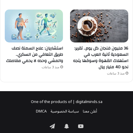
36 مليون فنجان كل يوم.. تقرير:
استشاريان: علاج السمنة نصف
السعودية ثانية العرب في
طريق التعافي من السكري..
استهلاك القهوة وسوقها يتجه
والمشي وحده لا يحمي مفاصلك
نحو 40 مليار ريال
منذ 3 ساعات
منذ 3 ساعات
One of the products of | digitalminds.sa
أعلن معنا
سياسة الخصوصية
DMCA
‫YouTube
سناب
تيلقرام