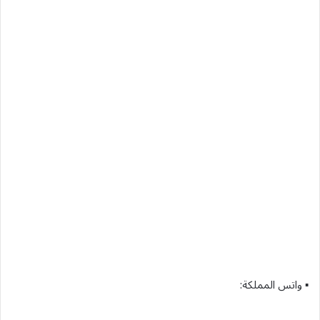
▪︎ واتس المملكة: