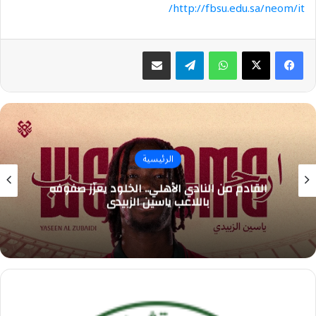
http://fbsu.edu.sa/neom/it/
واتساب
تيلقرام
مشاركة عبر البريد
الرئيسية
القادم من النادي الأهلي.. الخلود يعزّز صفوفه
باللاعب ياسين الزبيدي
صندوق
الاستثمارات