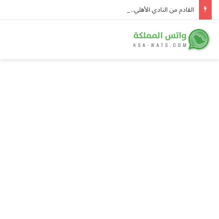
القادم من النادي الأهلي.. الخلود يعزّز صفوفه باللاعب ياسين الزبيدي