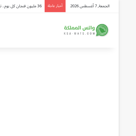
الجمعة, 7 أغسطس 2026
36 مليون فنجان كل يوم.. تقرير: السعودية ثانية العرب في استهلاك القهوة وسوقها يتجه نحو 40 مليار ريال
أخبار عاجلة