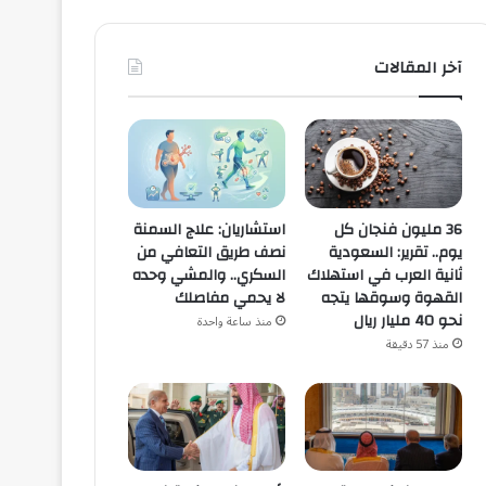
آخر المقالات
36 مليون فنجان كل
استشاريان: علاج السمنة
يوم.. تقرير: السعودية
نصف طريق التعافي من
ثانية العرب في استهلاك
السكري.. والمشي وحده
القهوة وسوقها يتجه
لا يحمي مفاصلك
نحو 40 مليار ريال
منذ ساعة واحدة
منذ 57 دقيقة