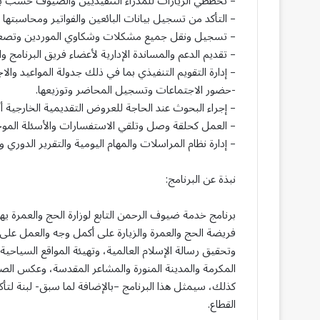
– تخططي الزيارات للمدراء التنفيذيين والضيوف حسب برو
– التأكد من تسجيل بيانات البائعين والفواتير ومحاسبته
– تسجيل ونقل جميع مشكلات وشكاوي الموردين وتصعيدها
– تقديم الدعم والمساندة الإدارية لأعضاء فريق البرنامج وال
– إدارة التقويم التنفيذي بما في ذلك جدولة المواعيد والا
-حضور الاجتماعات وتسجيل المحاضر وتوزيعها.
– إجراء البحوث عند الحاجة للعروض التقديمية الخارجية أو 
– العمل كحلقة وصل وتلقي الاستفسارات والأسئلة الموجة إ
– إدارة نظام المراسلات والمهام اليومية والتقرير الدوري وا
نبذة عن البرنامج:
برنامج خدمة ضيوف الرحمن التابع لوزارة الحج والعمرة ي
فريضة الحج والعمرة والزيارة على أكمل وجه والعمل على 
وتحقيق رسالة الإسلام العالمية، وتهيئة المواقع السياحية
المكرمة والمدينة المنورة والمشاعر المقدسة، وعكس الص
كذلك، سيمثل هذا البرنامج –بالإضافة لما سبق- لبنة لتأ
القطاع.