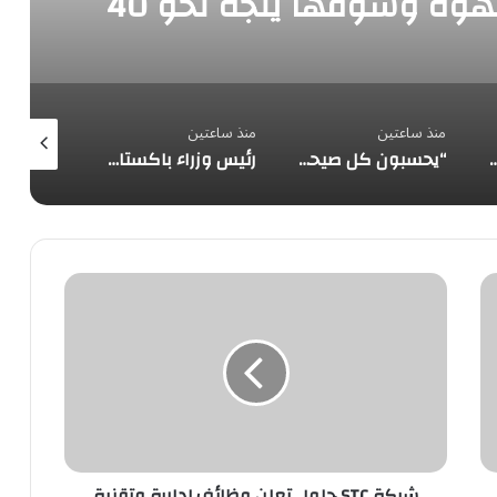
العرب في استهلاك القهوة وسوقها يتجه نحو 40
ار ريال
منذ ساعتين
منذ ساعتين
منذ 3 ساعات
صف طريق التعافي من السكري.. والمشي وحده لا يحمي مفاصلك
“يحسبون كل صيحة عليهم”.. تغريدة مسؤول إيراني عن اتفاق مكة تشعل ردودًا سعودية وتركية نارية
رئيس وزراء باكستان: اتفاقية مكة للدفاع المشترك محطة مفصلية في مسار التعاون الإقليمي
شركة
STC
حلول
تعلن
وظائف
إدارية
وتقنية
للرجال
والنساء
حديثي
شركة STC حلول تعلن وظائف إدارية وتقنية