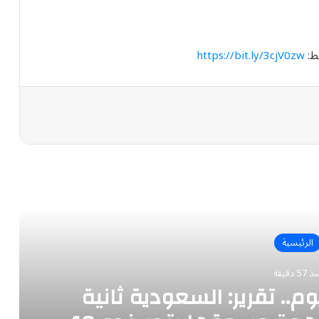
https://bit.ly/3cjV0zw
رأ التالي
الرئيسية
 57 دقيقة
وم.. تقرير: السعودية ثانية