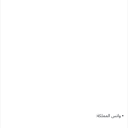
▪︎ واتس المملكة: