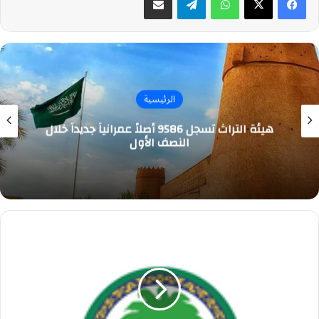
الرئيسية
هيئة التراث تسجل 9586 أصلاً عمرانياً جديداً خلال
النصف الأول
مستشفى
الملك
فيصل
التخصصي
يعلن
9