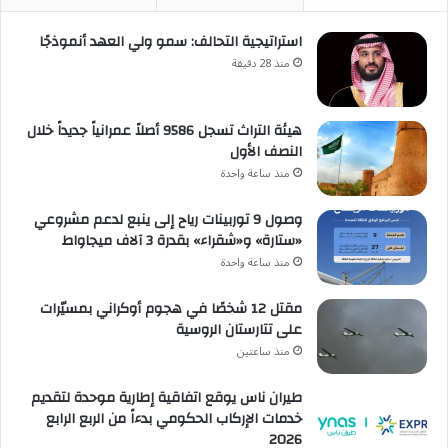
استراتيجية التحالف: سمو ولي العهد أنموذجًا
منذ 28 دقيقة
هيئة التراث تسجل 9586 أصلاً عمرانياً جديداً خلال
النصف الأول
منذ ساعة واحدة
وصول 9 توربينات رياح إلى ينبع لدعم مشروعي
«ستارة» و«شقراء» بقدرة 3 آلاف ميجاواط
منذ ساعة واحدة
مقتل 12 شخصًا في هجوم أوكراني بمسيّرات
على تتارستان الروسية
منذ ساعتين
طيران ناس يوقع اتفاقية إطارية موحدة لتقديم
خدمات الإركاب الحكومي بدءاً من الربع الرابع
2026