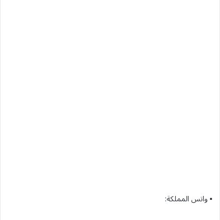
▪︎ واتس المملكة: