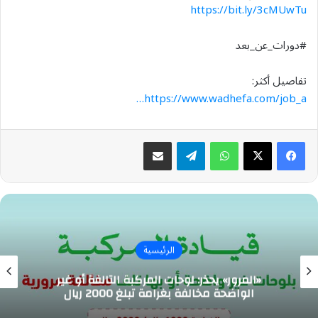
https://bit.ly/3cMUwTu
#دورات_عن_بعد
تفاصيل أكثر:
https://www.wadhefa.com/job_a…
واتساب
تيلقرام
مشاركة عبر البريد
الرئيسية
«المرور» يحذر: لوحات المركبة التالفة أو غير
الواضحة مخالفة بغرامة تبلغ 2000 ريال