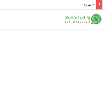
«المرور» يحذر: لوحات المركبة التالفة أو غير الواضحة مخالفة بغرامة تبلغ 2000 ريال