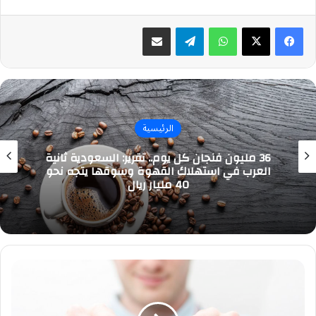
واتساب
تيلقرام
مشاركة عبر البريد
الرئيسية
36 مليون فنجان كل يوم.. تقرير: السعودية ثانية
العرب في استهلاك القهوة وسوقها يتجه نحو
40 مليار ريال
التدخين
والخصوبة..
دراسة
صادمة