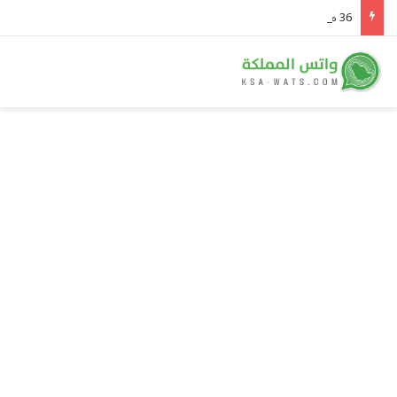
36 مليون فنجان كل يوم.. تقرير: السعودية ثانية العرب في استهلاك القهوة وسوقها يتجه نحو 40 مليار ريال