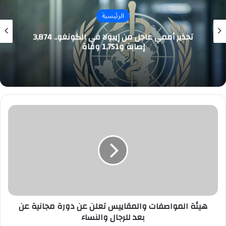
الرئيسية
تحذير أممي عاجل من إيبولا في الكونغو.. 3,874
إصابة و1,751 وفاة
هيئة
المواصفات
والمقاييس
تعلن
عن
دورة
مجانية
عن
بعد
للرجال
هيئة المواصفات والمقاييس تعلن عن دورة مجانية عن
والنساء
بعد للرجال والنساء