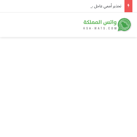
تحذير أممي عاجل من إيبولا في الكونغو.. 3,874 إصابة و1,751 وفاة