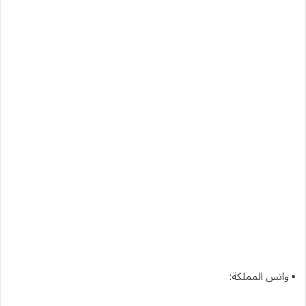
▪︎ واتس المملكة: