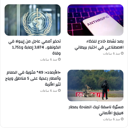
رصد نشاط خادع للذكاء
تحذير أممي عاجل من إيبولا في
الاصطناعي في اختبار بريطاني
الكونغو.. 3,874 إصابة و1,751
وفاة
منذ 6 ساعات
منذ 6 ساعات
«الأرصاد»: 49° مئوية في الدمام
وأمطار رعدية على 5 مناطق ورياح
تثير الأتربة
منذ 6 ساعات
مسيّرة ناسفة تربك الملاحة بمطار
لايبزيغ الألماني
منذ 6 ساعات