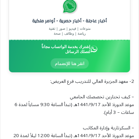
أخبار عاجلة - أخبار حصرية - أوامر ملكية
منوعات | فيديو | صور | تقنية
رياضة | وظائف | صحة
إشترك بخدمة الواتساب مجاناً
لتصلك الرسائل
انقر هنا للإنضمام
2- معهد الجزيرة العالي للتدريب فرع العريض:
– كيف تختارين تخصصك الجامعي
موعد الدورة: الأحد 1441/9/17هـ (تبدأ الساعة 9:30 مساءاً لمدة 6
ساعات – 3 أيام).
– السكرتارية وإدارة المكاتب
موعد الدورة: الأحد 1441/9/17هـ (تبدأ الساعة 12:00 ليلاً لمدة 20