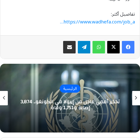
تفاصيل أكثر:
https://www.wadhefa.com/job_a…
واتساب
تيلقرام
مشاركة عبر البريد
الرئيسية
تحذير أممي عاجل من إيبولا في الكونغو.. 3,874
إصابة و1,751 وفاة