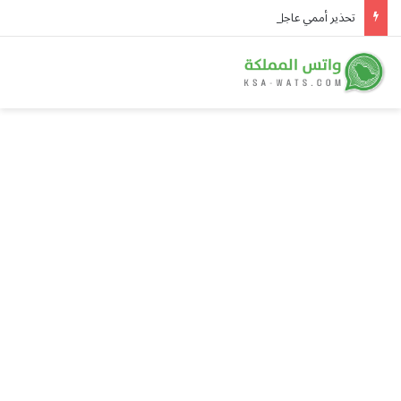
تحذير أممي عاجل من إيبولا في الكونغو.. 3,874 إصابة و1,751 وفاة