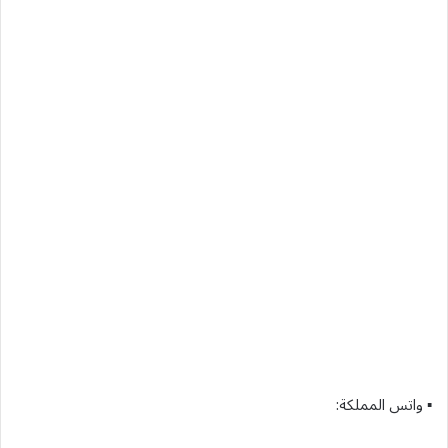
▪︎ واتس المملكة: