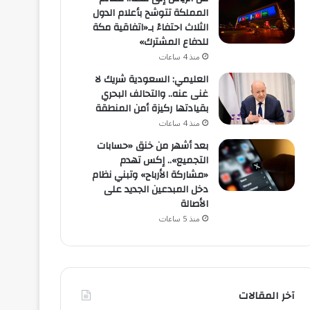
المملكة تتوشح بأعلام الدول
الثلاث احتفاءً بـ«اتفاقية مكة
للدفاع المشترك»
منذ 4 ساعات
العليمي: السعودية شريك لا
غنى عنه.. والتحالف البحري
بقيادتها ركيزة أمن المنطقة
منذ 4 ساعات
بعد أشهر من خنق «حسابات
التجميع».. إكس تهدم
«مشاركة الأرباح» وتبني نظام
دخل المبدعين الجديد على
الأصالة
منذ 5 ساعات
آخر المقالات