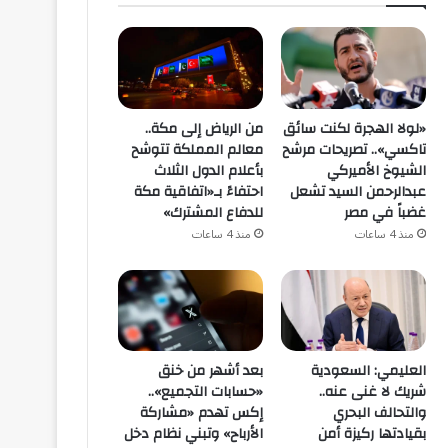
«لولا الهجرة لكنت سائق
من الرياض إلى مكة..
تاكسي».. تصريحات مرشح
معالم المملكة تتوشح
الشيوخ الأميركي
بأعلام الدول الثلاث
عبدالرحمن السيد تشعل
احتفاءً بـ«اتفاقية مكة
غضباً في مصر
للدفاع المشترك»
منذ 4 ساعات
منذ 4 ساعات
العليمي: السعودية
بعد أشهر من خنق
شريك لا غنى عنه..
«حسابات التجميع»..
والتحالف البحري
إكس تهدم «مشاركة
بقيادتها ركيزة أمن
الأرباح» وتبني نظام دخل