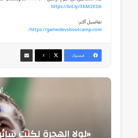
https://bit.ly/3bM2ED6
تفاصيل أكثر:
https://gamedevsbootcamp.com/
مشاركة عبر البريد
فيسبوك
‫X
أق
منذ
«لولا الهجرة لكنت سا