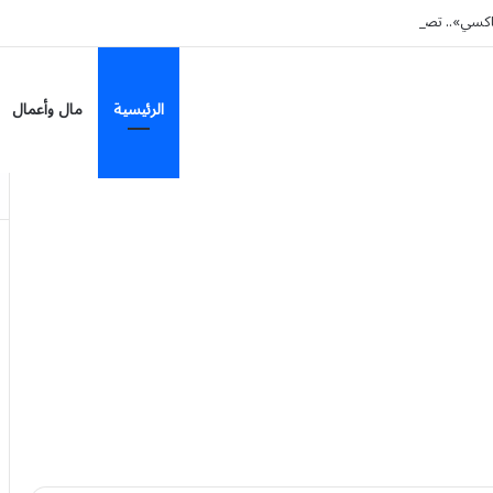
تاكسي».. تصريحات مرشح الشيوخ الأميركي عبدالرحمن السيد تشعل غضباً في مصر
الرئيسية
مال وأعمال