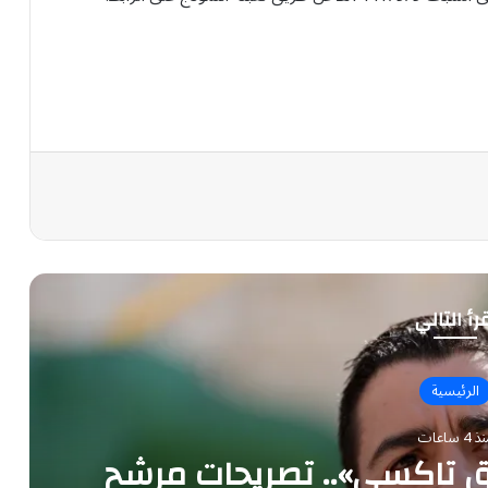
رأ التالي
الرئيسية
 4 ساعات
ئق تاكسي».. تصريحات مرشح