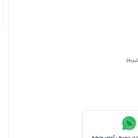
يزية).
خبار حصرية - أوامر ملكية