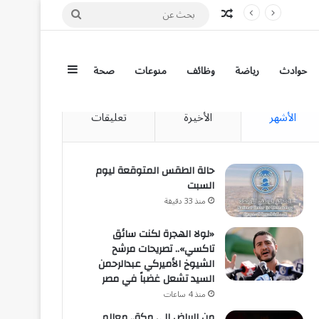
مقال عشوائي
بحث
عن
إضافة عمود جان
حوادث
رياضة
وظائف
منوعات
صحة
الأشهر
الأخيرة
تعليقات
حالة الطقس المتوقعة ليوم
السبت
منذ 33 دقيقة
«لولا الهجرة لكنت سائق
تاكسي».. تصريحات مرشح
الشيوخ الأميركي عبدالرحمن
السيد تشعل غضباً في مصر
منذ 4 ساعات
من الرياض إلى مكة.. معالم