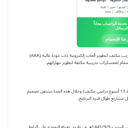
 فيديو | صور | تقنية
ة | وظائف | صحة
خدمة الواتساب مجاناً
الرسائل
 هنا للإنضمام
تم تصميم هذا البرنامج لكل مطور ألعاب طموح ليبدأ بتدريب مكثف لتطوير ألعاب إلكترونية ذات جودة عالية (AAA)
مام لمعسكرات تدريبية مكثفة لتطوير مهاراتهم.
يبدأ البرنامج يوم الأحد 17 رمضان 1441هـ (ويستمر لمدة 13 أسبوع دراسي مكثف) وخلال هذه المدة ستتقن تصميم
 مشاريع طوال فترة البرنامج.