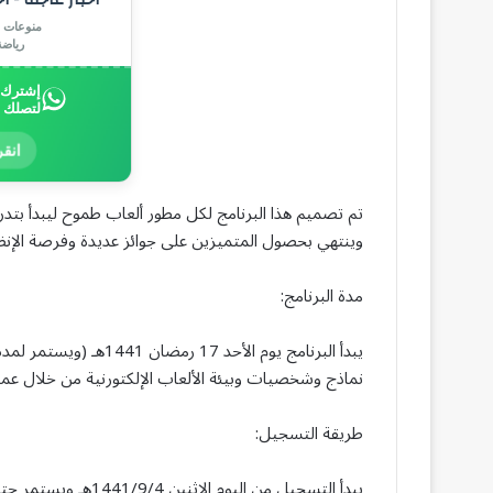
منوعات |
رياض
إشترك ب
لتصلك 
انقر
وينتهي بحصول المتميزين على جوائز عديدة وفرصة الإنض
مدة البرنامج:
نماذج وشخصيات وبيئة الألعاب الإلكتورنية من خلال عمل
طريقة التسجيل:
يبدأ التسجيل من اليوم الإثنين 1441/9/4هـ ويستمر حتى السبت 1441/9/9هـ عن طريق تعبئة النموذج على الرابط: