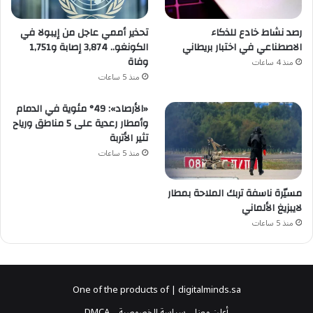
رصد نشاط خادع للذكاء
تحذير أممي عاجل من إيبولا في
الاصطناعي في اختبار بريطاني
الكونغو.. 3,874 إصابة و1,751
وفاة
منذ 4 ساعات
منذ 5 ساعات
«الأرصاد»: 49° مئوية في الدمام
وأمطار رعدية على 5 مناطق ورياح
تثير الأتربة
منذ 5 ساعات
مسيّرة ناسفة تربك الملاحة بمطار
لايبزيغ الألماني
منذ 5 ساعات
One of the products of | digitalminds.sa
أعلن معنا
سياسة الخصوصية
DMCA