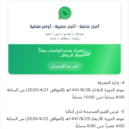
أخبار عاجلة - أخبار حصرية - أوامر ملكية
منوعات | فيديو | صور | تقنية
رياضة | وظائف | صحة
إشترك بخدمة الواتساب مجاناً
لتصلك الرسائل
انقر هنا للإنضمام
4- إدارة المعرفة
موعد الدورة: الثلاثاء 1441/8/28هـ (الموافق 2020/4/21) من الساعة
8:00 مساءاً حتى 10:00 مساءاً.
5- غرس القيم الصحيحة لدى أبنائنا
موعد الدورة: الأربعاء 1441/8/29هـ (الموافق 2020/4/22) من الساعة
4:00 عصراً حتى 6:00 مساءاً.