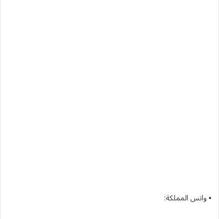
▪︎ واتس المملكة: