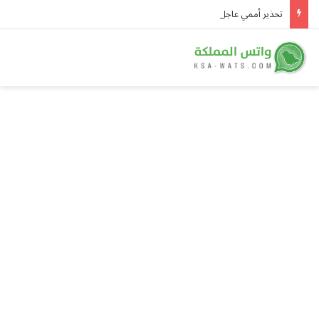
تحذير أممي عاجل من إيبولا في الكونغو.. 3,874 إصابة و1,751 وفاة