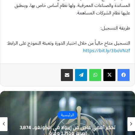
المساندة والصناعات المعرفية. ولها نظام أساس خاص بها، وينطبق
عليها نظام الشركات المساهمة.
طريقة التسجيل:
التسجيل متاح حالياً من خلال اختيار الدورة وتعبئة النموذج على الرابط:
https://bit.ly/3boVNzf
واتساب
تيلقرام
مشاركة عبر البريد
الرئيسية
تحذير أممي عاجل من إيبولا في الكونغو.. 3,874
إصابة و1,751 وفاة