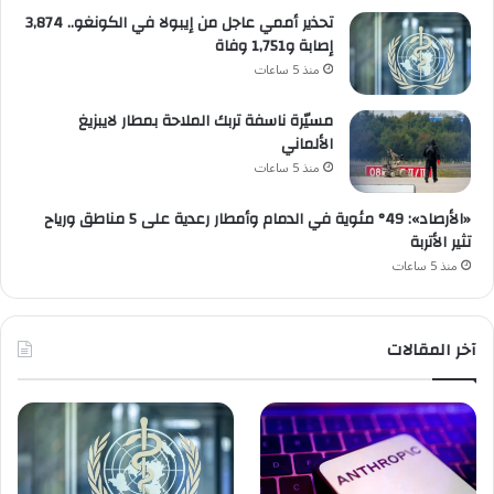
تحذير أممي عاجل من إيبولا في الكونغو.. 3,874
إصابة و1,751 وفاة
منذ 5 ساعات
مسيّرة ناسفة تربك الملاحة بمطار لايبزيغ
الألماني
منذ 5 ساعات
«الأرصاد»: 49° مئوية في الدمام وأمطار رعدية على 5 مناطق ورياح
تثير الأتربة
منذ 5 ساعات
آخر المقالات