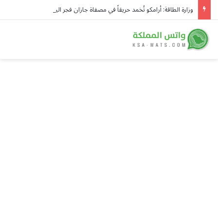
وزارة الطاقة: أرامكو تُخمد حريقاً في مصفاة جازان فجر اليوم دون إصابات