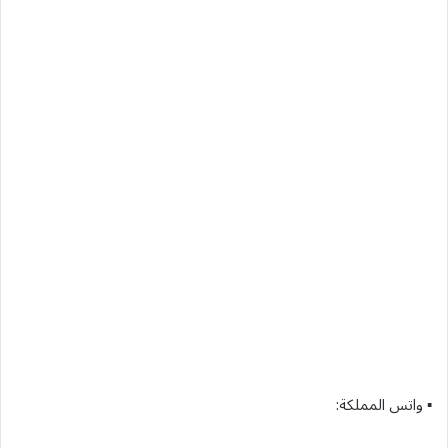
▪︎ واتس المملكة: