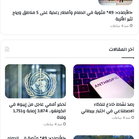
«الأرصاد»: 49° مئوية في الدمام وأمطار رعدية على 5 مناطق ورياح
تثير الأتربة
منذ 4 ساعات
آخر المقالات
رصد نشاط خادع للذكاء
تحذير أممي عاجل من إيبولا في
الاصطناعي في اختبار بريطاني
الكونغو.. 3,874 إصابة و1,751
وفاة
منذ 4 ساعات
منذ 4 ساعات
«الأرصاد»: 49° مئوية في الدمام