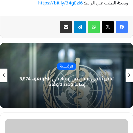
وتعبئة الطلب على الرابط:
https://bit.ly/34gEzl6
واتساب
تيلقرام
مشاركة عبر البريد
الرئيسية
تحذير أممي عاجل من إيبولا في الكونغو.. 3,874
إصابة و1,751 وفاة
صندوق
الاستثمارات