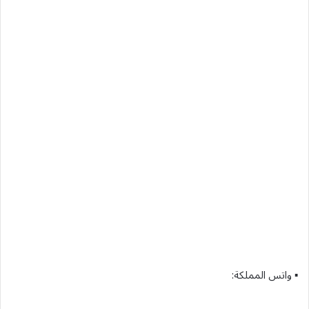
▪︎ واتس المملكة: