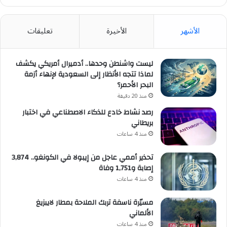
الأشهر
الأخيرة
تعليقات
ليست واشنطن وحدها.. أدميرال أمريكي يكشف
لماذا تتجه الأنظار إلى السعودية لإنهاء أزمة
البحر الأحمر؟
منذ 20 دقيقة
رصد نشاط خادع للذكاء الاصطناعي في اختبار
بريطاني
منذ 4 ساعات
تحذير أممي عاجل من إيبولا في الكونغو.. 3,874
إصابة و1,751 وفاة
منذ 4 ساعات
مسيّرة ناسفة تربك الملاحة بمطار لايبزيغ
الألماني
منذ 4 ساعات