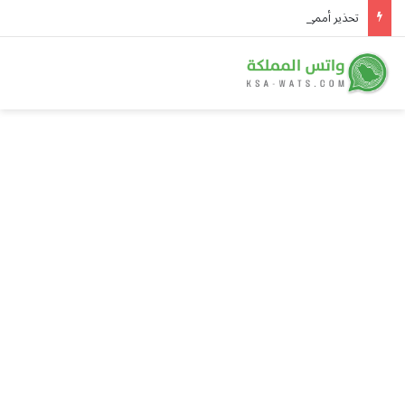
تحذير أممي عاجل من إيبولا في الكونغو.. 3,874 إصابة و1,751 وفاة