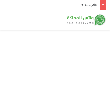
«الأرصاد»: 49° مئوية في الدمام وأمطار رعدية على 5 مناطق ورياح تثير الأتربة