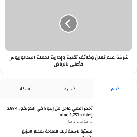
علم
تعلن
وظائف
تقنية
وإدارية
لحملة
البكالوريوس
فأعلى
بالرياض
شركة علم تعلن وظائف تقنية وإدارية لحملة البكالوريوس
فأعلى بالرياض
الأشهر
الأخيرة
تعليقات
تحذير أممي عاجل من إيبولا في الكونغو.. 3,874
إصابة و1,751 وفاة
منذ ساعة واحدة
مسيّرة ناسفة تربك الملاحة بمطار لايبزيغ