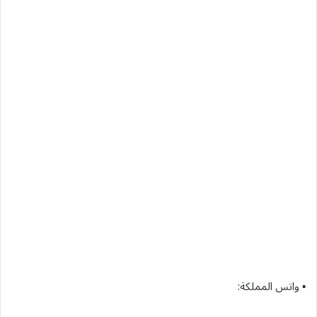
▪︎ واتس المملكة: