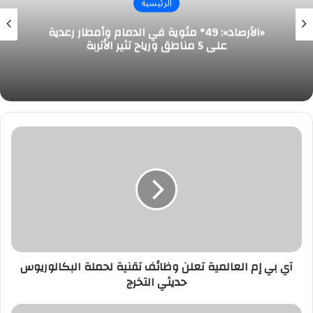
الرئيسية
«الأرصاد»: 49° مئوية في الدمام وأمطار رعدية
على 5 مناطق ورياح تثير الأتربة
آي
بي
إم
العالمية
تعلن
وظائف
تقنية
لحملة
البكالوريوس
حديثي
آي بي إم العالمية تعلن وظائف تقنية لحملة البكالوريوس
التخرج
حديثي التخرج
شركة