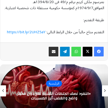
بمرسوم ملكي كريم برقم م/49 في 1394/8/20هـ
الموافق1974/9/7م كمؤسسة حكومية مستقلة ذات شخصية اعتبارية.
طريقة التقديم:
التقديم متاح حالياً من خلال الرابط التالي:
https://bit.ly/2UHZ5aY
واتساب
تيلقرام
مشاركة عبر البريد
الرئيسية
«النمر»: نصف الجلطات القلبية تقع دون محفز
واضح والغضب أبرز المسببات