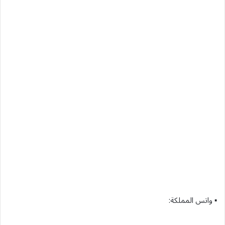
▪︎ واتس المملكة: