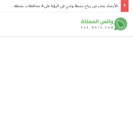
«النمر»: نصف الجلطات القلبية تقع دون محفز واضح والغضب أبرز المسببات