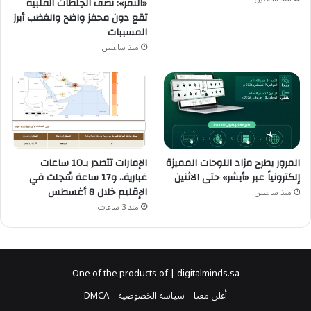
«النمر»: نصف الجلطات القلبية
تقع دون محفز واضح والغضب أبرز
المسببات
منذ ساعتين
المرور يطرح مزاد اللوحات المميزة
الإمارات تتصدر بـ10 ساعات
إلكترونياً عبر «أبشر» حتى الاثنين
غبارية.. و17 ساعة سُجلت في
الإقليم خلال 8 أغسطس
منذ ساعتين
منذ 3 ساعات
One of the products of | digitalminds.sa
أعلن معنا
سياسة الخصوصية
DMCA