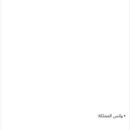
▪︎ واتس المملكة: