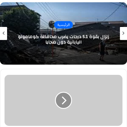
الرئيسية
زلزال بقوة 5.1 درجات يضرب محافظة كوماموتو
اليابانية دون ضحايا
مصرف
الراجحي
يعلن
عن
وظائف
قانونية
للرجال
في
كل