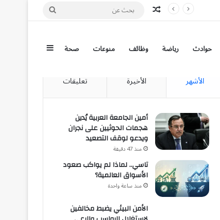
مقال عشوائي
بحث
عن
إضافة عمود جان
حوادث
رياضة
وظائف
منوعات
صحة
الأشهر
الأخيرة
تعليقات
أمين الجامعة العربية يُدين
هجمات الحوثيين على نجران
ويدعو لوقف التصعيد
منذ 47 دقيقة
تاسي.. لماذا لم يواكب صعود
الأسواق العالمية؟
منذ ساعة واحدة
الأمن البيئي يضبط مخالفين
لاستغلال الرواسب والرعي