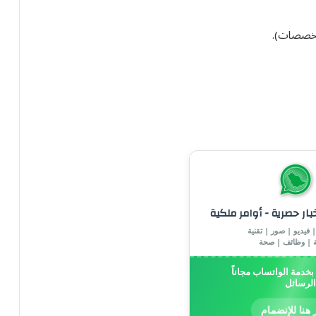
لتخصصات).
خبار حصرية - أوامر ملكية
 فيديو | صور | تقنية
ة | وظائف | صحة
خدمة الواتساب مجاناً
الرسائل
 هنا للإنضمام