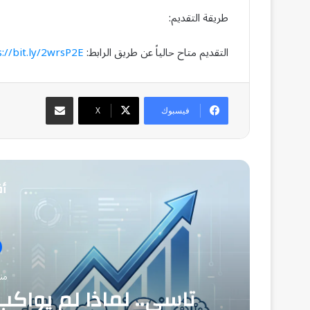
طريقة التقديم:
التقديم متاح حالياً عن طريق الرابط:
s://bit.ly/2wrsP2E
مشاركة عبر البريد
فيسبوك
‫X
أق
من
تاسي.. لماذا لم يواك