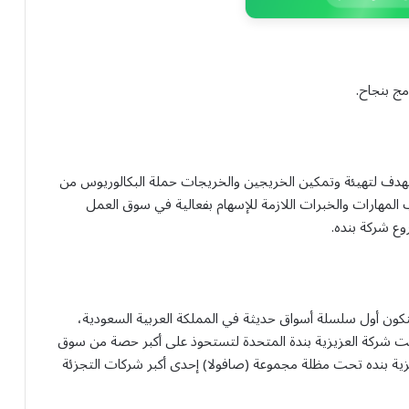
ج بنجاح.
 يهدف لتهيئة وتمكين الخريجين والخريجات حملة البكالوريوس من
 المهارات والخبرات اللازمة للإسهام بفعالية في سوق العمل
 شركة بنده.
ندة للتجزئة (أسواق بنده) تأسست سنة 1978م لتكون أول سلسلة أسواق حديثة في المملكة العربية السعودية،
يزية وتكونت شركة العزيزية بندة المتحدة لتستحوذ على أكبر حصة من سوق
 1999م انضمت شركة العزيزية بنده تحت مظلة مجموعة (صافولا) إحدى أكبر شركات التجزئة