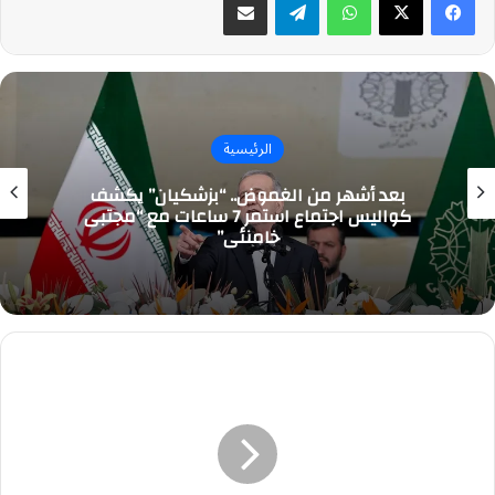
الرئيسية
بعد أشهر من الغموض.. “بزشكيان” يكشف
كواليس اجتماع استمر 7 ساعات مع “مجتبى
خامنئي”
أرامكو
تعلن
برنامج
التدرج
المنتهي
بالتوظيف