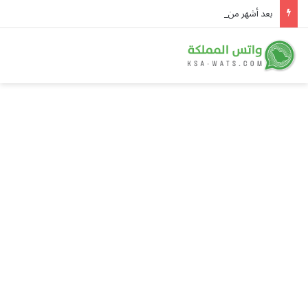
بعد أشهر من الغموض.. “بزشكيان” يكشف كواليس اجتماع استمر 7 ساعات مع “مجتبى خامنئي”