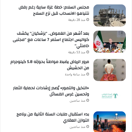
مجلس السلام: خطة غزة سارية رغم رفض
نتنياهو الانسحاب قبل نزع السلاح
منذ 28 دقيقة
بعد أشهر من الغموض.. “بزشكيان” يكشف
كواليس اجتماع استمر 7 ساعات مع “مجتبى
خامنئي”
منذ 53 دقيقة
مرور الرياض يضبط مواطناً بحوزته 5.8 كيلوجرام
من الحشيش
منذ ساعة واحدة
«النخيل والتمور» يُصدر إرشادات لحماية الثمار
وتحسين غرس الفسائل
منذ ساعتين
بدء استقبال طلبات السنة الثانية من برنامج
التوازن العقاري
منذ ساعتين