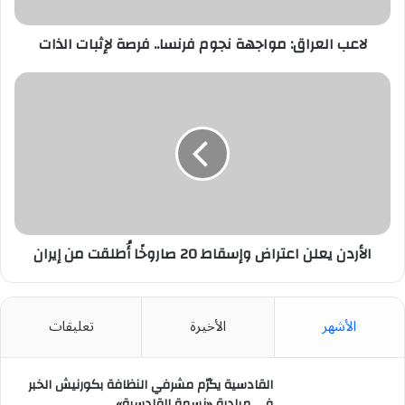
الذات
لاعب العراق: مواجهة نجوم فرنسا.. فرصة لإثبات الذات
الأردن
يعلن
اعتراض
وإسقاط
20
صاروخًا
أُطلقت
من
إيران
الأردن يعلن اعتراض وإسقاط 20 صاروخًا أُطلقت من إيران
الأشهر
الأخيرة
تعليقات
القادسية يكرّم مشرفي النظافة بكورنيش الخبر
في مبادرة «نسمة القادسية»