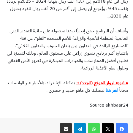
ريال في عام 2018م إلى 13.7 ألف ريال بنهاية 2024 – 2025م بزيادة
بلغت 45%، ويُتوقع أن يصل إلى أكثر من 20 ألف ريال للفرد بحلول
عام 2030م.
وأضاف أن البرنامج حقق إنجازًا نوعيًا بحصوله على جائزة التقدير الفني
العالمية لمنظمة الأغذية والزراعة للأمم المتحدة “الفاو”، عن فئة
“المشاريع الرائدة في التعاون بين بلدان الجنوب والتعاون الثلاثي”،
باعتباره أكبر برنامج تنموي زراعي على مستوى العالم، وذلك لتميزه في
تطبيق أفضل الممارسات والمبادرات المبتكرة في تعزيز الأمن الغذائي
وحلول نظم الأغذية الزراعية.
● تنويه لزوار الموقع (الجدد) :-
يمكنك الإشتراك بالأخبار عبر الواتساب
مجاناً
انقر هنا
ليصلك كل ماهو جديد و حصري .
Source akhbaar24
واتساب
تيلقرام
مشاركة عبر البريد