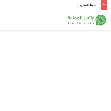
المدينة المنورة تودّع الأديب والمؤرخ محمد البليهشي مربي الأجيال