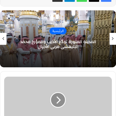
الرئيسية
المدينة المنورة تودّع الأديب والمؤرخ محمد
البليهشي مربي الأجيال
لاعب
العراق:
مواجهة
نجوم
فرنسا..
فرصة
لإثبات