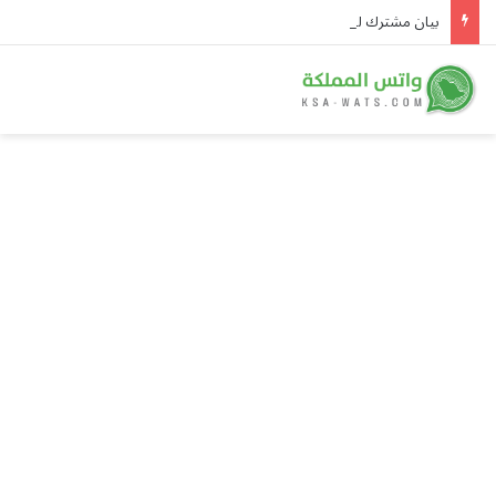
بيان مشترك لـ8 دول: الانتهاكات الإسرائيلية في غزة تهدد المسار السياسي وتفاقم الكارثة الإنسانية