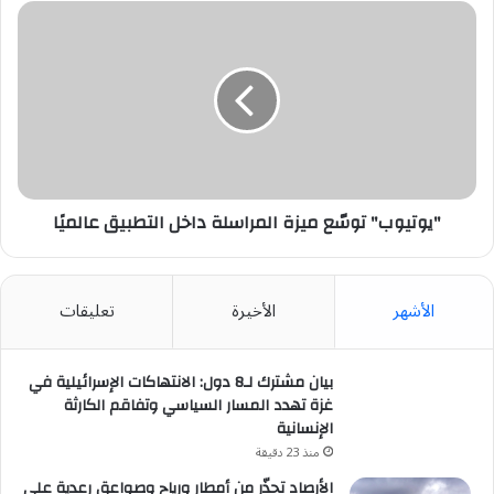
"يوتيوب"
توسّع
ميزة
المراسلة
داخل
التطبيق
عالميًا
"يوتيوب" توسّع ميزة المراسلة داخل التطبيق عالميًا
الأشهر
الأخيرة
تعليقات
بيان مشترك لـ8 دول: الانتهاكات الإسرائيلية في
غزة تهدد المسار السياسي وتفاقم الكارثة
الإنسانية
منذ 23 دقيقة
الأرصاد تحذّر من أمطار ورياح وصواعق رعدية على