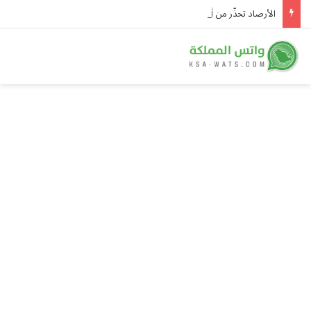
الأرصاد تحذّر من أمطار ورياح وصواعق رعدية على الباحة حتى الثامنة مساءً