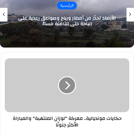
الرئيسية
الأرصاد تحذّر من أمطار ورياح وصواعق رعدية على
الباحة حتى الثامنة مساءً
حكايات
مونديالية..
معركة
"لوزان
الملتهبة"
والمباراة
الأكثر
جنونًا
حكايات مونديالية.. معركة "لوزان الملتهبة" والمباراة
الأكثر جنونًا