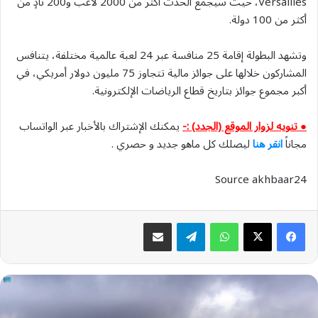
Versailles، حيث سيجمع الحدث أكثر من 2000 لاعب و200 نادٍ من
أكثر من 100 دولة.
وتشهد البطولة إقامة 25 منافسة عبر 24 لعبة عالمية مختلفة، يتنافس
المشاركون خلالها على جوائز مالية تتجاوز 75 مليون دولار أمريكي، في
أكبر مجموع جوائز بتاريخ قطاع الرياضات الإلكترونية.
● تنويه لزوار الموقع (الجدد) :-
يمكنك الإشتراك بالأخبار عبر الواتساب
مجاناً
انقر هنا
ليصلك كل ماهو جديد و حصري .
Source akhbaar24
واتساب
تيلقرام
مشاركة عبر البريد