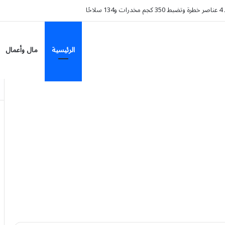
 الزهايمر؟.. دراسة تكشف تراجع الخطر 38%
الرئيسية
مال وأعمال