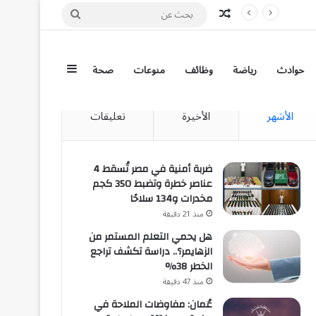
مقال عشوائي
بحث
عن
إضافة عمود جان
حوادث
رياضة
وظائف
منوعات
صحة
الأشهر
الأخيرة
تعليقات
ضربة أمنية في مصر تُسقط 4
عناصر خطرة وتضبط 350 كجم
مخدرات و134 سلاحًا
منذ 21 دقيقة
هل يحمي التعلم المستمر من
الزهايمر؟.. دراسة تكشف تراجع
الخطر 38%
منذ 47 دقيقة
عُمان: مفاوضات الملاحة في