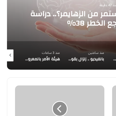
 47 دقيقة
مر من الزهايمر؟.. دراسة
الخطر 38%
منذ ساعتين
منذ 3 ساعات
منذ 4 ساعات
عُمان: مفاوضات الملاحة في مضيق هرمز تتقدم بإيجابية وتحذير من تهديدات السفن
بالفيديو .. زلزال بقوة 6.8 يهز غرفة عمليات في اليابان والطاقم الطبي يواصل الجراحة
هيئة الأمر بالمعروف في الباحة تُفعّل الحافلة التوعوية بمهرجان العسل الدولي الثامن عشر
الجيش
الأمريكي:
أنهينا
ضرباتنا
الدفاعية
في