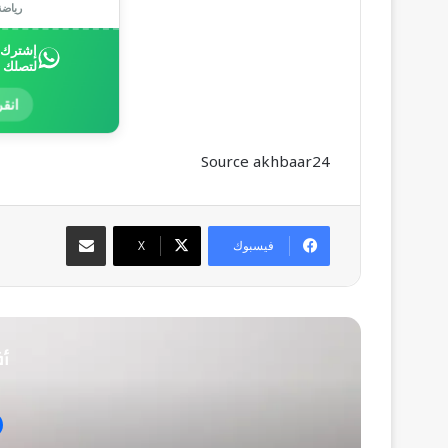
رياض
إشترك ب
لتصلك 
انقر
Source akhbaar24
مشاركة عبر البريد
فيسبوك
‫X
أق