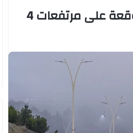
"الأرصاد": أمطار متوقعة على مرتفعات 4