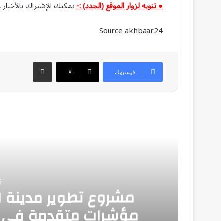
● تنويه لزوار الموقع (الجدد) :-
يمكنك الإشتراك بالأخبار ع
Source akhbaar24
مشاركة عبر البريد
فيسبوك
‫X
أق
6
اق
مشروع تطوير مدينة ا
مؤشرات متقدمة في ال