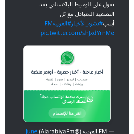
تعول على الوسيط الباكستاني بعد
التصعيد المتبادل مع تل
أبيب
#نشرة_الأخبار
#العربيةFM
pic.twitter.com/shJxdYrnMe
أخبار عاجلة - أخبار حصرية - أوامر ملكية
منوعات | فيديو | صور | تقنية
رياضة | وظائف | صحة
إشترك بخدمة الواتساب مجاناً
لتصلك الرسائل
انقر هنا للإنضمام
— FM العربية (@AlarabiyaFm)
June