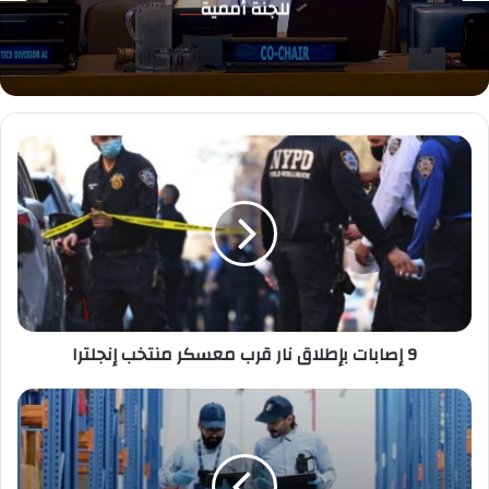
للجنة أممية
9
إصابات
بإطلاق
نار
قرب
معسكر
منتخب
إنجلترا
9 إصابات بإطلاق نار قرب معسكر منتخب إنجلترا
"الغذاء
والدواء"
تضبط
1753