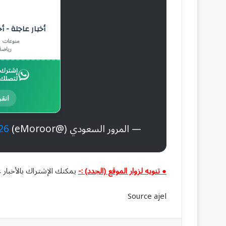
أخبار عاجلة - أ
منوعات |
رياضة
إشترك ب
لتصلك 
انقر
— المرور السعودي (@eMoroor)
26
● تنويه لزوار الموقع (الجدد) :-
يمكنك الإشتراك بالأخبار ع
Source ajel