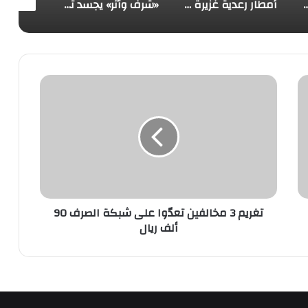
ى كل الجبهات».. الجيش اليمني يرد بعمل عسكري واسع ضد مليشيا الحوثي
أمطار رعدية غزيرة مع برد على جازان وعسير وحرارة شديدة في الرياض والشرقية
«شرف وأثر» يجسد تحول السعودية لنموذج عالمي لضيوف الرحمن
تغريم
3
مخالفين
تعدّوا
على
شبكة
الصرف
90
ألف
ريال
تغريم 3 مخالفين تعدّوا على شبكة الصرف 90
ألف ريال