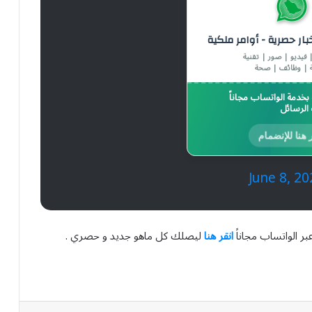
خبار حصرية - أوامر ملكية
 فيديو | صور | تقنية
 | وظائف | صحة
خدمة الواتساب مجاناً
الرسائل
 هنا للإنضمام
June 8, 20
بر الواتساب مجاناً
انقر هنا
ليصلك كل ماهو جديد و حصري .