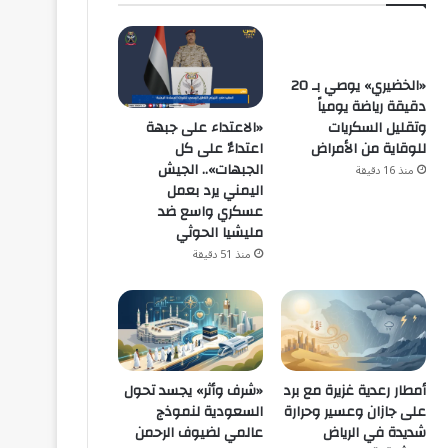
«الخضيري» يوصي بـ 20
دقيقة رياضة يومياً
«الاعتداء على جبهة
وتقليل السكريات
اعتداءٌ على كل
للوقاية من الأمراض
الجبهات».. الجيش
منذ 16 دقيقة
اليمني يرد بعمل
عسكري واسع ضد
مليشيا الحوثي
منذ 51 دقيقة
أمطار رعدية غزيرة مع برد
«شرف وأثر» يجسد تحول
على جازان وعسير وحرارة
السعودية لنموذج
شديدة في الرياض
عالمي لضيوف الرحمن