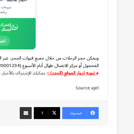
منوعات |
رياض
إشترك ب
لتصلك 
انقر
المحمول أو مركز الاتصال طوال أيام الأسبوع (920001234) أو عبر وكلاء السفر.
● تنويه لزوار الموقع (الجدد) :-
يمكنك الإشتراك بالأخبار ع
Source ajel
مشاركة عبر البريد
فيسبوك
‫X