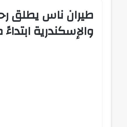
طيران ناس يطلق رحل
والإسكندرية ابتداءً من 6 ي