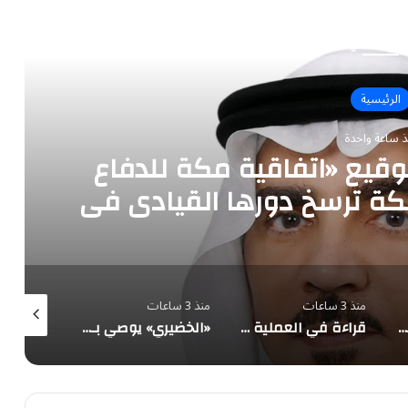
رأ التالي
الرئيسية
ذ ساعة واحدة
توقيع «اتفاقية مكة للدفاع
كة ترسخ دورها القيادي في
من والاستقرار
منذ 3 ساعات
منذ 3 ساعات
منذ 3 ساعات
الديوان الملكي يُعلن وفاة والدة الأمير بندر بن منصور بن عبدالله بن جلوي آل سعود
قراءة في العملية اليمنية ضد المليشيا: خمس دلالات تتجاوز الميدان
«الخضيري» يوصي بـ 20 دقيقة رياضة يومياً وتقليل السكريات للوقاية من الأمراض