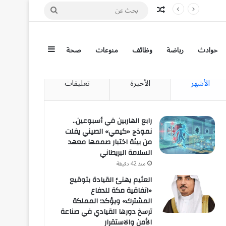
مقال عشوائي
بحث
عن
إضافة عمود جان
حوادث
رياضة
وظائف
منوعات
صحة
الأشهر
الأخيرة
تعليقات
رابع الهاربين في أسبوعين..
نموذج «كيمي» الصيني يفلت
من بيئة اختبار صممها معهد
السلامة البريطاني
منذ 42 دقيقة
العثيم يهنئ القيادة بتوقيع
«اتفاقية مكة للدفاع
المشترك» ويؤكد: المملكة
ترسخ دورها القيادي في صناعة
الأمن والاستقرار