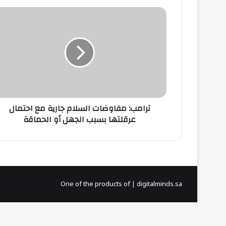
ترامب:
مفاوضات
السلام
جارية
مع
احتمال
عرقلتها
بسبب
الجهل
أو
ترامب: مفاوضات السلام جارية مع احتمال
الحماقة
عرقلتها بسبب الجهل أو الحماقة
One of the products of | digitalminds.sa