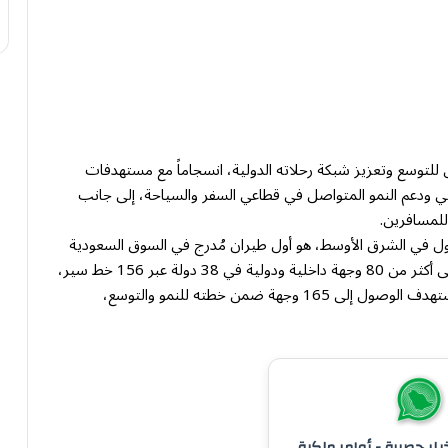
للتوسع وتعزيز شبكة رحلاته الدولية، انسجاماً مع مستهدفات
ربط الجوي الدولي ودعم النمو المتواصل في قطاعي السفر والسياحة، إلى جانب
للمسافرين.
لأول في الشرق الأوسط، هو أول طيران مُدرج في السوق السعودية
الرئيسية (تداول)، يشغّل أكثر من 2,000 رحلة أسبوعياً إلى أكثر من 80 وجهة داخلية ودولية في 38 دولة عبر 156 خط سير،
ونقل 110 ملايين مسافر منذ إطلاقه في عام 2007، ويستهدف الوصول إلى 165 وجهة ضمن خطته للنمو والتوسع،
خبار حصرية - أوامر ملكية