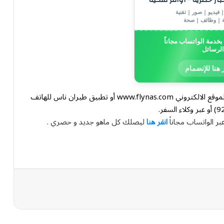
 فيديو | صور | تقنية
ة | وظائف | صحة
خدمة الواتساب مجاناً
الرسائل
 هنا للإنضمام
ويمكن حجز الرحلات من خلال جميع قنوات الحجز، عبر الموقع اﻻلكتروني www.flynas.com أو تطبيق طيران ناس للهاتف
بر الواتساب مجاناً
انقر هنا
ليصلك كل ماهو جديد و حصري .