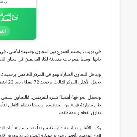
رياض
إشترك ب
لتصلك 
انقر
في بريدة، يحتدم الصراع بين التعاون وضيفه الأهلي، ف
ذاتها، وسط طموحات متباينة لكلا الفريقين في سباق المرا
يحتل الأهلي المركز الثالث برصيد 72 نقطة، بعد 22 انتصاراً و6 تعادلات مقابل 3 هزائم.
وتحمل المواجهة أهمية كبيرة للفريقين، فالتعاون يسعى ل
ظل مطاردة قوية من المنافسين، بينما يتطلع الأهلي لتأمي
بفارق نقطة واحدة فقط.
وكان الأهلي قد استعاد توازنه سريعاً بعد خسارته أمام ال
إنهاء الموسم بأفضل صورة ممكنة تحت قيادة مدربه الألم