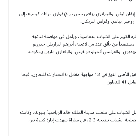
إيفان توني، والجزائري رياض محرز، والإيفواري فرانك كيسيه، إلى
وجير إيبانيز، وفراس البريكان.
اره الكبير على الشباب بخماسية، ويأمل في مواصلة نتائجه
ستفيداً من تألق عدد من لاعبيه، أبرزهم البرازيلي جيروتو
ديوي، والفرنسي أنجيلو فولغيني، والبلغاري مارين بيتكوف،
وتاريخياً، التقى الفريقان في المسابقة خلال 29 مباراة، حقق الأهلي الفوز في 13 مواجهة مقابل 6 انتصارات للتعاون، فيما
بل الشباب على ملعب مدينة الملك خالد الرياضية بتبوك، وكانت
مواجهة الدور الأول التي أقيمت في الرياض قد انتهت لمصلحة الشباب بنتيجة 3-2، في مباراة شهدت إثارة كبيرة بين