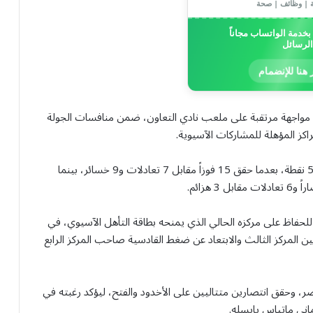
ة | وظائف | صحة
خدمة الواتساب مجاناً
الرسائل
 هنا للإنضمام
ي مواجهة مرتقبة على ملعب نادي التعاون، ضمن منافسات الجولة
كز المؤهلة للمشاركات الآسيوية.
ويدخل التعاون المباراة وهو في المركز الخامس برصيد 52 نقطة، بعدما حقق 15 فوزاً مقابل 7 تعادلات و9 خسائر، بينما
لحفاظ على مركزه الحالي الذي يمنحه بطاقة التأهل الآسيوي، في
ن المركز الثالث والابتعاد عن ضغط القادسية صاحب المركز الرابع
نصر، وحقق انتصارين متتاليين على الأخدود والفتح، ليؤكد رغبته في
اني ماتياس يايسله.