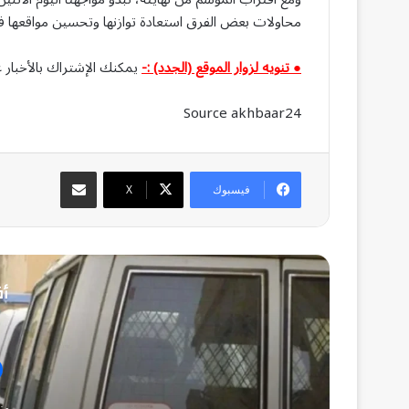
محاولات بعض الفرق استعادة توازنها وتحسين مواقعها في ج
● تنويه لزوار الموقع (الجدد) :-
يمكنك الإشتراك بالأخبار ع
Source akhbaar24
مشاركة عبر البريد
فيسبوك
‫X
أق
من