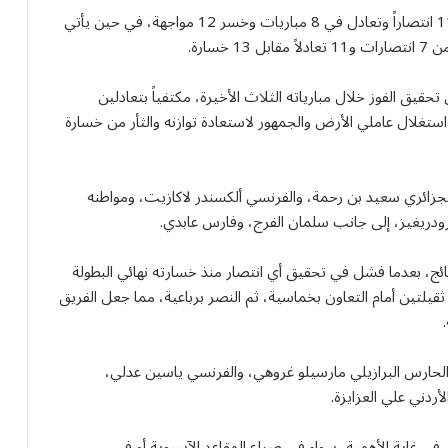
ويحتل نيوم المركز الثامن برصيد 41 نقطة، بعدما حقق 11 انتصاراً وتعادل في 8 مباريات وخسر 12 مواجهة، في حين يأتي
حقيق الفوز خلال مبارياته الثلاث الأخيرة، مكتفياً بتعادلين
 استغلال عاملي الأرض والجمهور لاستعادة توازنه والثأر من خسارة
لجزائري سعيد بن رحمة، والفرنسي ألكسندر لاكازيت، ومواطنه
و رودريغيز، إلى جانب سلمان الفرج، وفارس عابدي.
ج، بعدما فشل في تحقيق أي انتصار منذ خسارته نهائي البطولة
يلتين أمام التعاون بخماسية، ثم النصر برباعية، مما جعل الفريق
الحارس البرازيلي مارسيلو غروهي، والفرنسي ياسين عدلي،
ردني علي العزايزة.
ن في غاية الأهمية، سواء في صراع المقاعد الآسيوية أو في