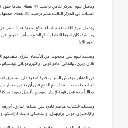
الشباب في المركز الثالث عشر برصيد 32 نقطة، جمعها من 7 انتصارات و11 تعادلاً مقابل 13 خسارة.
ويدخل نيوم اللقاء بعد سلسلة نتائج متذبذبة، إذ فشل في ت
وخسارة، كان آخرها التعادل أمام الفتح، ويأمل الفريق في
الدور الأول.
ويعتمد نيوم على مجموعة من الأسماء البارزة، يتقدمهم ا
ناثان زيزي، والمالي أمادو كوني، والأوروجوياني لوتشيان
في المقابل، يعيش الشباب فترة صعبة على مستوى النتائ
الخليجية، حيث تعادل مع الفتح قبل أن يتلقى خسارتين ثق
مطالباً بردة فعل قوية لإنهاء الموسم بأفضل صورة ممكنة.
ويمتلك الشباب عناصر قادرة على صناعة الفارق، أبرزهم 
والإنجليزي جوش براونهيل، والبلجيكي يانيك كاراسكو، والأ
ومع اقتراب الموسم من نهايته، تبدو مواجهتا اليوم الاثني