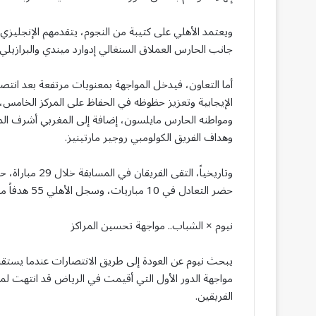
ويعتمد الأهلي على كتيبة من النجوم، يتقدمهم الإنجليزي 
جانب الحارس العملاق السنغالي إدوارد ميندي والبرازيلي ر
أما التعاون، فيدخل المواجهة بمعنويات مرتفعة بعد انتص
الإيجابية وتعزيز حظوظه في الحفاظ على المركز الخامس، م
ومواطنه الحارس مايلسون، إضافة إلى المغربي أشرف المه
وهداف الفريق الكولومبي روجير مارتينيز.
حضر التعادل في 10 مباريات، وسجل الأهلي 55 هدفاً مقابل 41 للتعاون.
نيوم × الشباب.. مواجهة تحسين المراكز
يبحث نيوم عن العودة إلى طريق الانتصارات عندما يستق
الفريقين.