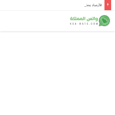
الأرصاد يحذر من رياح نشطة وتدنٍ في الرؤية على 4 محافظات بمنطقة مكة المكرمة