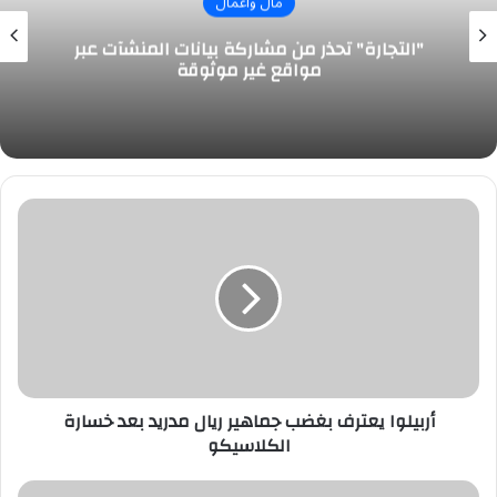
مال وأعمال
"التجارة" تحذر من مشاركة بيانات المنشآت عبر
مواقع غير موثوقة
أربيلوا
يعترف
بغضب
جماهير
ريال
مدريد
بعد
خسارة
الكلاسيكو
أربيلوا يعترف بغضب جماهير ريال مدريد بعد خسارة
الكلاسيكو
التعاون