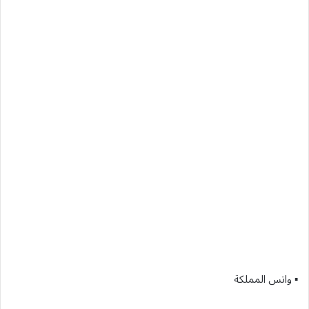
▪︎ واتس المملكة