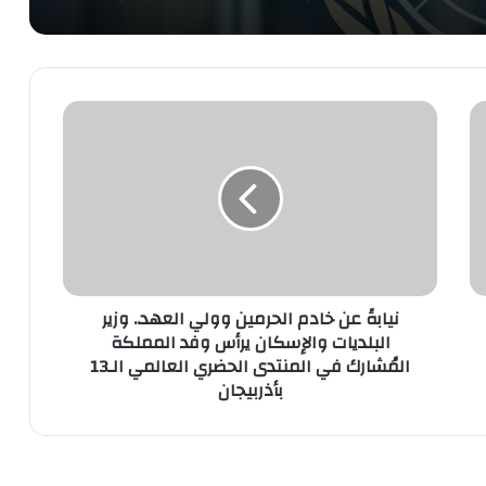
نيابةً
عن
خادم
الحرمين
وولي
العهد..
وزير
البلديات
والإسكان
يرأس
نيابةً عن خادم الحرمين وولي العهد.. وزير
وفد
البلديات والإسكان يرأس وفد المملكة
المملكة
المُشارك في المنتدى الحضري العالمي الـ13
المُشارك
بأذربيجان
في
المنتدى
الحضري
العالمي