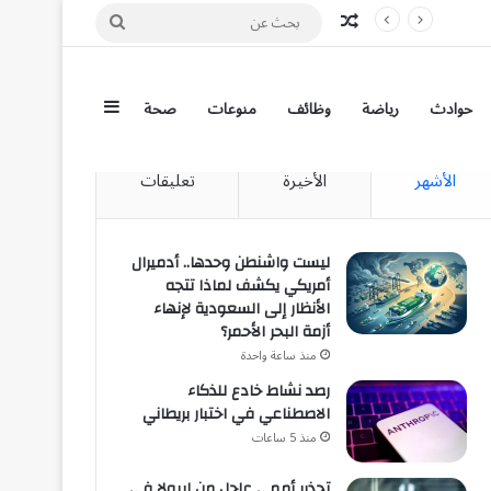
مقال عشوائي
بحث
عن
إضافة عمود جان
حوادث
رياضة
وظائف
منوعات
صحة
الأشهر
الأخيرة
تعليقات
ليست واشنطن وحدها.. أدميرال
أمريكي يكشف لماذا تتجه
الأنظار إلى السعودية لإنهاء
أزمة البحر الأحمر؟
منذ ساعة واحدة
رصد نشاط خادع للذكاء
الاصطناعي في اختبار بريطاني
منذ 5 ساعات
تحذير أممي عاجل من إيبولا في