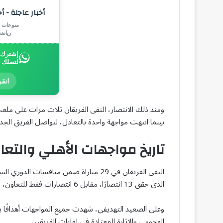
أخبار عاجلة - أ
منوعات |
رياض
إشترك ب
لتصلك 
انقر
ومنذ ذلك الانتصار، التقى الفريقان ثلاث مرات على ملعب
بينما انتهت مواجهة واحدة بالتعادل، ليواصل الفريق الج
تاريخ مواجهات الأهلي والتع
التقى الفريقان في 29 مباراة ضمن مناف
الذي حقق 13 انتصارًا، مقابل 6 انتصارات فقط للتعاون، فيما فرض التعادل نفسه في 10 مباريات.
وعلى الصعيد التهديفي، شهدت جميع المواجهات أهدافًا باس
الهجومي والإثارة المعتادة في لقاءات الفريقين.