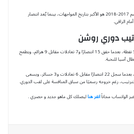
ويظل الفوز الكبير الذي حققه الأهلي بنتيجة 5-1 في موسم 2017-2018 هو الأكبر بتاريخ المواجهات، بينما يُعد انتصار
تيب دوري روشن
يدخل التعاون اللقاء وهو يحتل المركز الخامس برصيد 52 نقطة، بعدما حقق 15 انتصارًا و7 تعادلات مقابل 9 هزائم، ويطمح
ل آسيا للنخبة.
في المقابل، يحتل الأهلي المركز الثالث برصيد 72 نقطة، بعدما سجل 22 انتصارًا مقابل 6 تعادلات و3 خسائر، ويسعى
الترتيب، رغم خروجه رسميًا من سباق المنافسة على لقب الدوري.
بر الواتساب مجاناً
انقر هنا
ليصلك كل ماهو جديد و حصري .