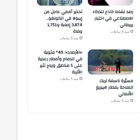
رصد نشاط خادع للذكاء
تحذير أممي عاجل من
الاصطناعي في اختبار
إيبولا في الكونغو..
بريطاني
3,874 إصابة و1,751
وفاة
منذ 5 ساعات
منذ 5 ساعات
«الأرصاد»: 49° مئوية
في الدمام وأمطار رعدية
على 5 مناطق ورياح تثير
الأتربة
منذ 5 ساعات
مسيّرة ناسفة تربك
الملاحة بمطار لايبزيغ
الألماني
منذ 5 ساعات