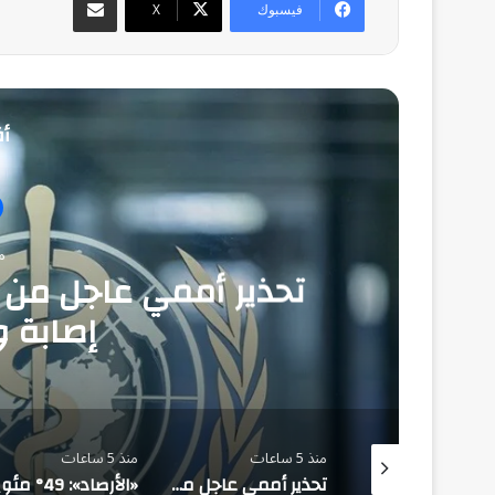
فيسبوك
‫X
أق
منذ
إصابة و1,751 وفا
ساعة واحدة
منذ 5 ساعات
منذ 5 ساعات
ليست واشنطن وحدها.. أدميرال أمريكي يكشف لماذا تتجه الأنظار إلى السعودية لإنهاء أزمة البحر الأحمر؟
تحذير أممي عاجل من إيبولا في الكونغو.. 3,874 إصابة و1,751 وفاة