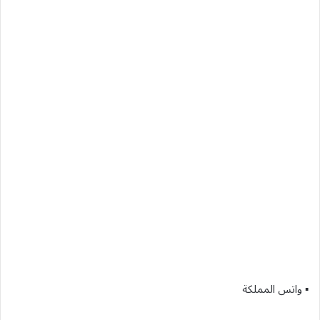
▪︎ واتس المملكة