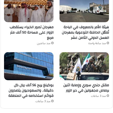
هيئة الأمر بالمعروف في الباحة
مهرجان تمور الخبراء يستقطب
تُفعّل الحافلة التوعوية بمهرجان
الزوار على مساحة 50 ألف متر
العسل الدولي الثامن عشر
مربع
منذ ساعة واحدة
منذ ساعتين
مقتل جندي سوري وإصابة اثنين
بوكينغ يربح 56 ألف ريال كل
برصاص مجهولين في دير الزور
دقيقة.. والسعوديون يتصدرون
قوائم استخدامه في المنطقة
منذ 3 ساعات
منذ 3 ساعات