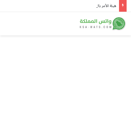
هيئة الأمر بالمعروف في الباحة تُفعّل الحافلة التوعوية بمهرجان العسل الدولي الثامن عشر