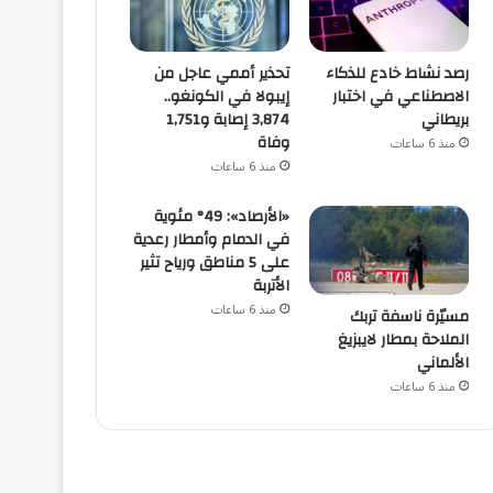
رصد نشاط خادع للذكاء
تحذير أممي عاجل من
الاصطناعي في اختبار
إيبولا في الكونغو..
بريطاني
3,874 إصابة و1,751
وفاة
منذ 6 ساعات
منذ 6 ساعات
«الأرصاد»: 49° مئوية
في الدمام وأمطار رعدية
على 5 مناطق ورياح تثير
الأتربة
منذ 6 ساعات
مسيّرة ناسفة تربك
الملاحة بمطار لايبزيغ
الألماني
منذ 6 ساعات