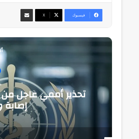
مشاركة عبر البريد
فيسبوك
‫X
أق
منذ
إصابة و1,751 وفا