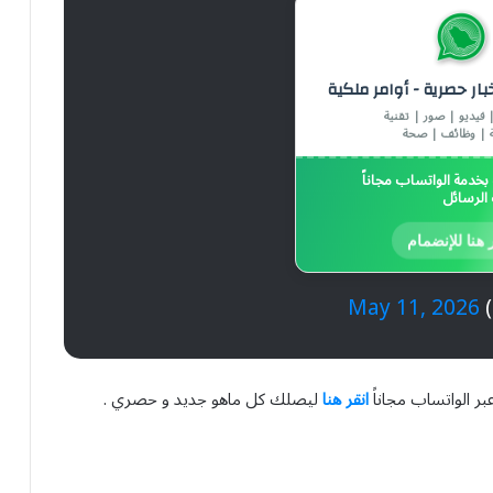
خبار حصرية - أوامر ملكية
 فيديو | صور | تقنية
 | وظائف | صحة
خدمة الواتساب مجاناً
الرسائل
 هنا للإنضمام
May 11, 2026
بر الواتساب مجاناً
انقر هنا
ليصلك كل ماهو جديد و حصري .