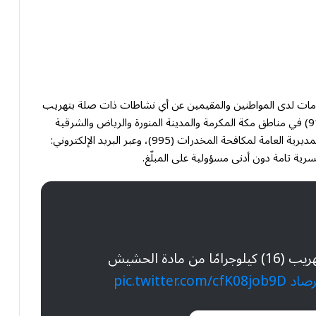
علومات لدى المواطنين والمقيمين عن أي نشاطات ذات صلة بتهريب
أو ترويج المخدرات، وذلك من خلال الاتصال بالأرقام (911) في مناطق مكة المكرمة والمدينة المنورة والرياض والشرقية
و(999) و(994) في بقية مناطق المملكة، ورقم بلاغات المديرية العامة لمكافحة المخدرات (995)، وعبر البريد الإلكتروني:
سرية تامة دون أدنى مسؤولية على المبلّغ.
بمنطقة عسير يحبط تهريب (16) كيلوجرامًا من مادة الحشيش
رصاد
pic.twitter.com/cfK08job9D