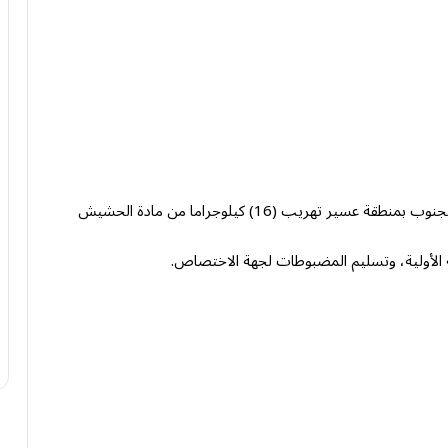
أحبطت الدوريات البرية لحرس الحدود في قطاع ظهران الجنوب بمنطقة عسير تهريب (16) كيلوجراما من مادة الحشيش
 الأولية، وتسليم المضبوطات لجهة الاختصاص.