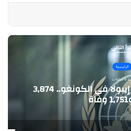
رأ التالي
الرئيسية
 6 ساعات
تحذير أممي عاجل من إيبولا في الكونغو.. 3,874
ة