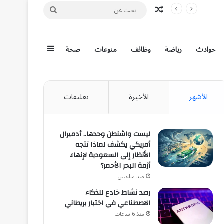
مقال عشوائي
بحث
عن
إضافة عمود جان
حوادث
رياضة
وظائف
منوعات
صحة
الأشهر
الأخيرة
تعليقات
ليست واشنطن وحدها.. أدميرال
أمريكي يكشف لماذا تتجه
الأنظار إلى السعودية لإنهاء
أزمة البحر الأحمر؟
منذ ساعتين
رصد نشاط خادع للذكاء
الاصطناعي في اختبار بريطاني
منذ 6 ساعات