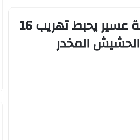
حرس الحدود بمنطقة عسير يحبط تهريب 16
 الحشيش المخدر