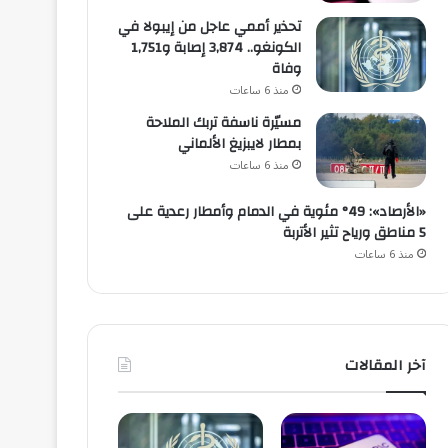
تحذير أممي عاجل من إيبولا في
الكونغو.. 3,874 إصابة و1,751
وفاة
منذ 6 ساعات
مسيّرة ناسفة تربك الملاحة
بمطار لايبزيغ الألماني
منذ 6 ساعات
«الأرصاد»: 49° مئوية في الدمام وأمطار رعدية على
5 مناطق ورياح تثير الأتربة
منذ 6 ساعات
آخر المقالات