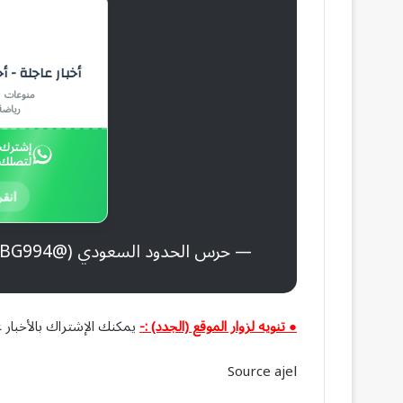
أخبار عاجلة - أ
منوعات |
رياضة
إشترك ب
لتصلك 
انقر
— حرس الحدود السعودي (@BG994)
● تنويه لزوار الموقع (الجدد) :-
يمكنك الإشتراك بالأخبار ع
Source ajel